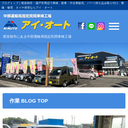
ブログトップ | 尾張旭市・瀬戸市周辺で車検、新車・中古車販売、パーツ持ち込み取り付け、整
備・修理、タイヤ保管ならアイ・オート
尾張旭市にある中部運輸局指定民間車検工場
作業 BLOG TOP