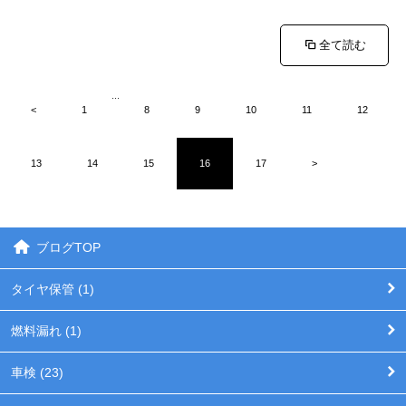
全て読む
...
<
1
8
9
10
11
12
13
14
15
16
17
>
ブログTOP
タイヤ保管 (1)
燃料漏れ (1)
車検 (23)