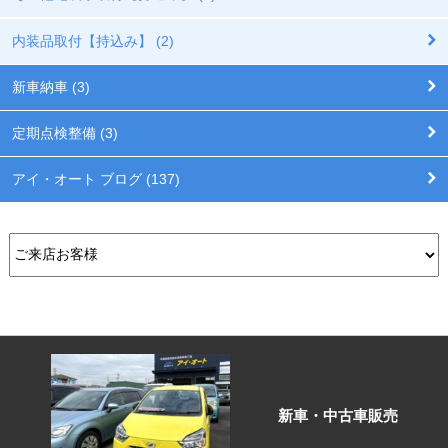
内装品取付【持込み】 (2)
新車納車 (3)
定期点検整備 (3)
アイ・オート ブログ (137)
新車・中古車販売