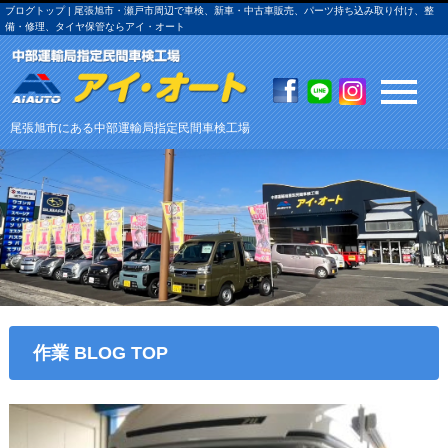
ブログトップ | 尾張旭市・瀬戸市周辺で車検、新車・中古車販売、パーツ持ち込み取り付け、整
備・修理、タイヤ保管ならアイ・オート
尾張旭市にある中部運輸局指定民間車検工場
作業 BLOG TOP