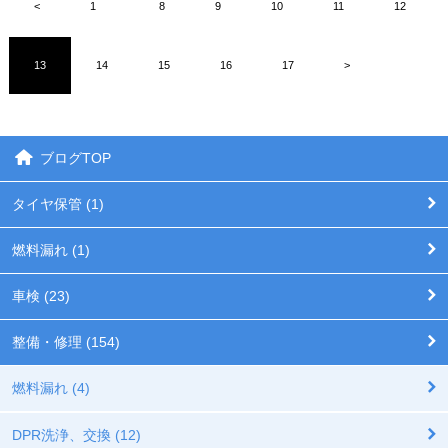
<
1
8
9
10
11
12
13
14
15
16
17
>
ブログTOP
タイヤ保管 (1)
燃料漏れ (1)
車検 (23)
整備・修理 (154)
燃料漏れ (4)
DPR洗浄、交換 (12)