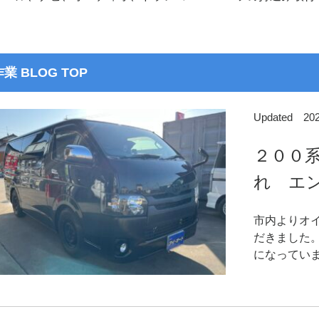
作業 BLOG TOP
Updated 2
２００系
れ エン
市内よりオ
だきました
になっていま