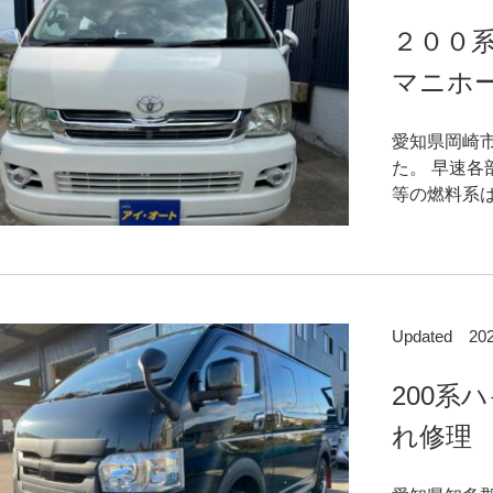
２００
マニホ
愛知県岡崎
た。 早速各
等の燃料系は
Updated 2
200系
れ修理