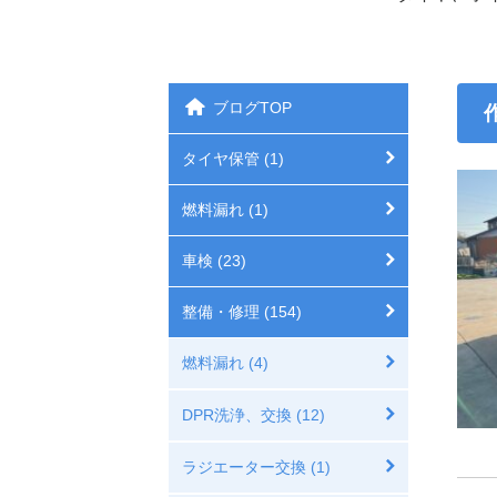
ブログTOP
タイヤ保管 (1)
燃料漏れ (1)
車検 (23)
整備・修理 (154)
燃料漏れ (4)
DPR洗浄、交換 (12)
ラジエーター交換 (1)