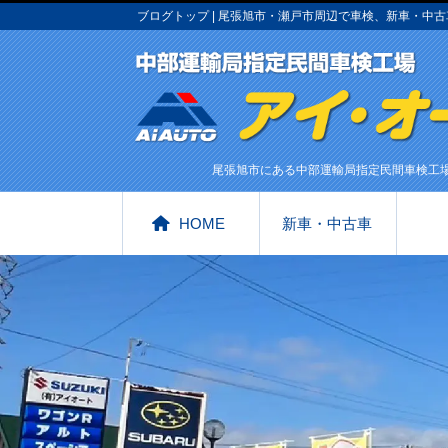
ブログトップ | 尾張旭市・瀬戸市周辺で車検、新車・
尾張旭市にある中部運輸局指定民間車検工
HOME
新車・中古車