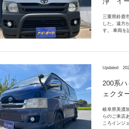
浄 イー
三重県鈴鹿
した。遠方
す。 車両を
Updated 2
200系
ェクター
岐阜県美濃
らのご来店
ころインジェ