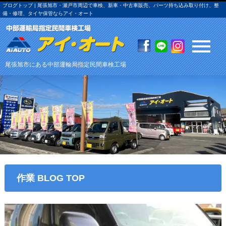
ブログトップ | 尾張旭市・瀬戸市周辺で車検、新車・中古車販売、パーツ持ち込み取り付け、整
備・修理、タイヤ保管ならアイ・オート
尾張旭市にある中部運輸局指定民間車検工場
作業 BLOG TOP