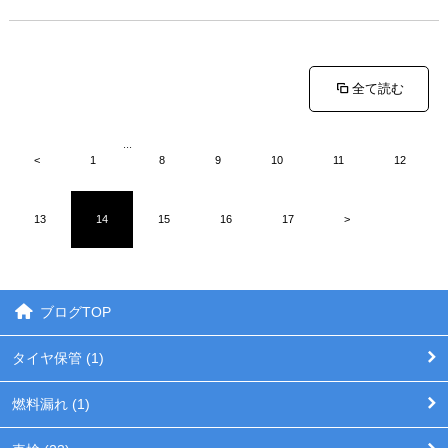
全て読む
...
<
1
8
9
10
11
12
13
14
15
16
17
>
ブログTOP
タイヤ保管 (1)
燃料漏れ (1)