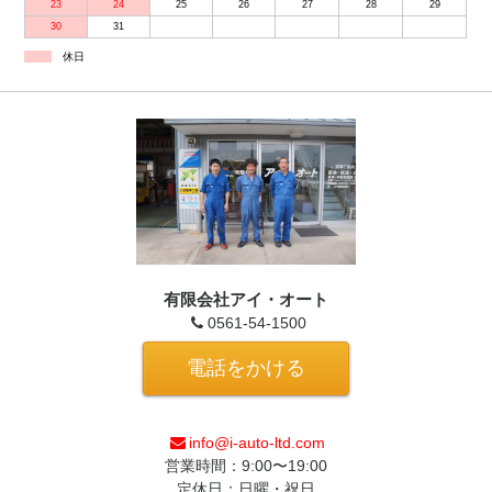
23
24
25
26
27
28
29
30
31
休日
有限会社アイ・オート
0561-54-1500
電話をかける
info@i-auto-ltd.com
営業時間：9:00〜19:00
定休日：日曜・祝日