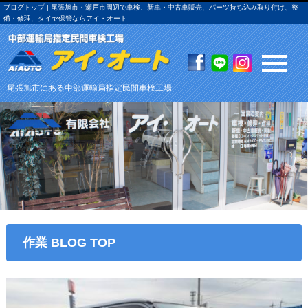
ブログトップ | 尾張旭市・瀬戸市周辺で車検、新車・中古車販売、パーツ持ち込み取り付け、整
備・修理、タイヤ保管ならアイ・オート
尾張旭市にある中部運輸局指定民間車検工場
作業 BLOG TOP