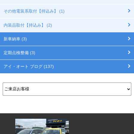
その他電装系取付【持込み】 (1)
内装品取付【持込み】 (2)
新車納車 (3)
定期点検整備 (3)
アイ・オート ブログ (137)