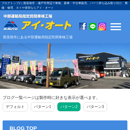
ブログトップ2 | 尾張旭市・瀬戸市周辺で車検、新車・中古車販売、パーツ持ち込み取り付け、整
備・修理、タイヤ保管ならアイ・オート
尾張旭市にある中部運輸局指定民間車検工場
ブログ一覧ページは製作時に好きな表示が選べます。
デフォルト
パターン1
パターン2
パターン3
BLOG TOP