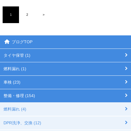
1
2
>
ブログTOP
タイヤ保管 (1)
燃料漏れ (1)
車検 (23)
整備・修理 (154)
燃料漏れ (4)
DPR洗浄、交換 (12)