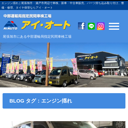
エンジン揺れ | 尾張旭市・瀬戸市周辺で車検、新車・中古車販売、パーツ持ち込み取り付け、整
備・修理、タイヤ保管ならアイ・オート
尾張旭市にある中部運輸局指定民間車検工場
BLOG タグ：エンジン揺れ