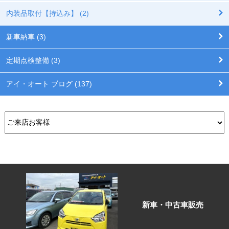
内装品取付【持込み】 (2)
新車納車 (3)
定期点検整備 (3)
アイ・オート ブログ (137)
新車・中古車販売