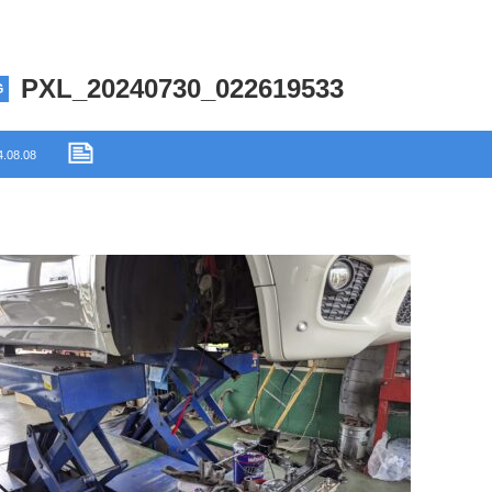
PXL_20240730_022619533
G
4.08.08