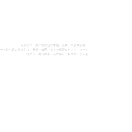
尾張旭市・瀬戸市周辺で車検、新車・中古車販売、
ーツ持ち込み取り付け、整備・修理、タイヤ保管ならアイ・オート
瀬戸市・春日井市・名古屋市・長久手市からも