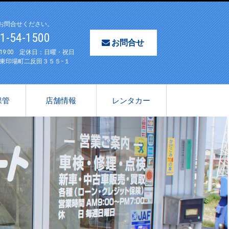
お問合せください。
61-54-1500
お問合せ
〜19:00 定休日：日曜・祝日
東印場町二反田３５５−１
保管
店舗情報
レンタカー