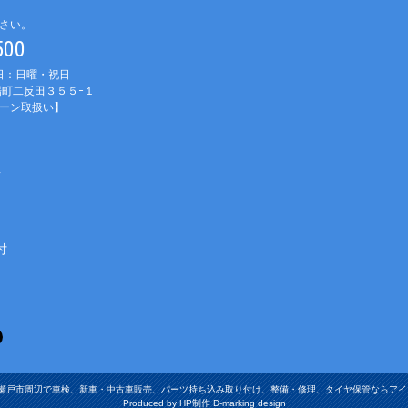
さい。
1500
休日：日曜・祝日
町二反田３５５−１
ーン取扱い】
車
付
張旭市・瀬戸市周辺で車検、新車・中古車販売、パーツ持ち込み取り付け、整備・修理、タイヤ保管ならアイ・オート Al
Produced by HP制作 D-marking design