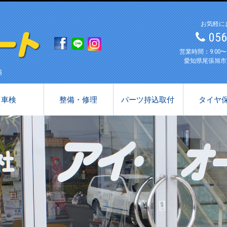
お気軽に
05
営業時間：9:00
愛知県尾張旭市
場
車検
整備・修理
パーツ持込取付
タイヤ