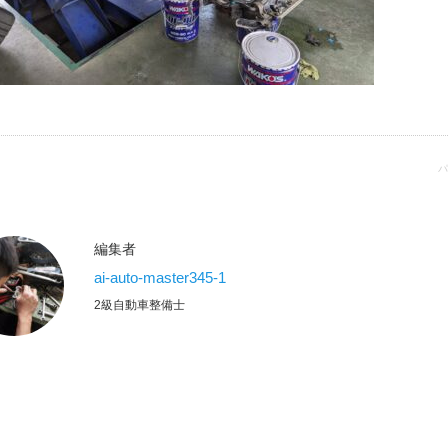
パ
編集者
ai-auto-master345-1
2級自動車整備士