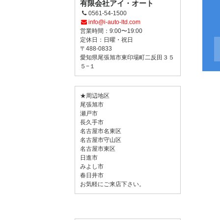
有限会社アイ・オート
0561-54-1500
info@i-auto-ltd.com
営業時間：9:00〜19:00
定休日：日曜・祝日
〒488-0833
愛知県尾張旭市東印場町二反田３５
５−１
★周辺地区
尾張旭市
瀬戸市
長久手市
名古屋市名東区
名古屋市守山区
名古屋市東区
日進市
みよし市
春日井市
お気軽にご来店下さい。