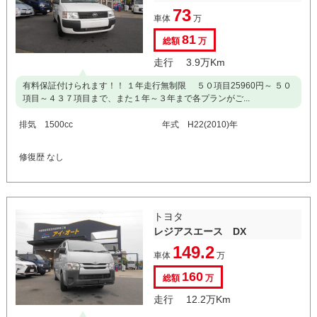
73
車体
万
81
総額
万
走行 3.9万Km
有料保証付けられます！！ １年走行無制限 ５０項目25960円～ ５０
項目～４３７項目まで、また１年～３年まで各プランがご...
排気 1500cc
年式 H22(2010)年
修復歴 なし
トヨタ
レジアスエース DX
149.2
車体
万
160
総額
万
走行 12.2万Km