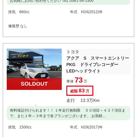
お気軽にお問い合わせください TEL:0561-54-1500
排気 660cc
年式 H24(2012)年
修復歴 なし
トヨタ
アクア S スマートエントリー
PKG ドライブレコーダー
LEDヘッドライト
73
車体
万
SOLDOUT
83
総額
万
走行 13.3万Km
有料保証付けられます！！ １年走行無制限 ５０項目～４３７項目ま
で、また１年～３年まで各プランがございます。 お気軽...
排気 1500cc
年式 H29(2017)年