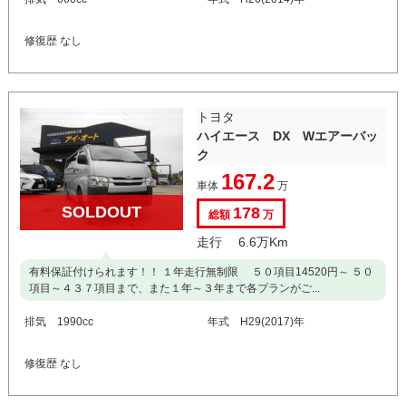
修復歴 なし
トヨタ
ハイエース DX Wエアーバッ
ク
167.2
車体
万
SOLDOUT
178
総額
万
走行 6.6万Km
有料保証付けられます！！ １年走行無制限 ５０項目14520円～ ５０
項目～４３７項目まで、また１年～３年まで各プランがご...
排気 1990cc
年式 H29(2017)年
修復歴 なし