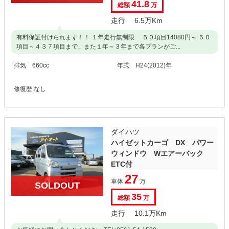
41.8
総額
万
走行 6.5万Km
有料保証付けられます！！ １年走行無制限 ５０項目14080円～ ５０
項目～４３７項目まで、また１年～３年まで各プランがご...
排気 660cc
年式 H24(2012)年
修復歴 なし
ダイハツ
ハイゼットカーゴ DX パワー
ウィンドウ Wエアーバック
ETC付
27
車体
万
SOLDOUT
35
総額
万
走行 10.1万Km