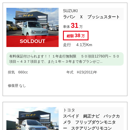
SUZUKI
ラパン Ｘ プッシュスタート
31
車体
万
38
総額
万
SOLDOUT
走行 4.1万Km
有料保証付けられます！！ １年走行無制限 ５０項目12760円～ ５０
項目～４３７項目まで、また１年～３年まで各プランがご...
排気 660cc
年式 H23(2011)年
修復歴 なし
トヨタ
スペイド 純正ナビ バックカ
メラ フリップダウンモニタ
ー ステアリングリモコン