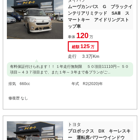
ムーヴカンバス G ブラックイ
ンテリアリミテッド SAⅢ ス
マートキー アイドリングスト
ップ車
120
車体
万
125
総額
万
走行 3.3万Km
有料保証付けられます！！ １年走行無制限 ５０項目11110円～ ５０
項目～４３７項目まで、また１年～３年まで各プランがご...
排気 660cc
年式 R2(2020)年
修復歴 なし
トヨタ
プロボックス DX キーレスキ
ー 運転席パワーウインドウ