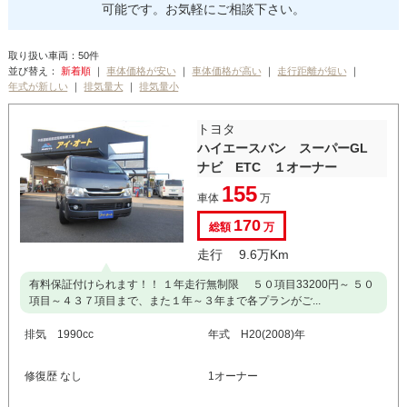
可能です。お気軽にご相談下さい。
取り扱い車両：50件
並び替え：
｜
｜
｜
｜
｜
｜
トヨタ
ハイエースバン スーパーGL
ナビ ETC １オーナー
155
車体
万
170
総額
万
走行 9.6万Km
有料保証付けられます！！ １年走行無制限 ５０項目33200円～ ５０
項目～４３７項目まで、また１年～３年まで各プランがご...
排気 1990cc
年式 H20(2008)年
修復歴 なし
1オーナー