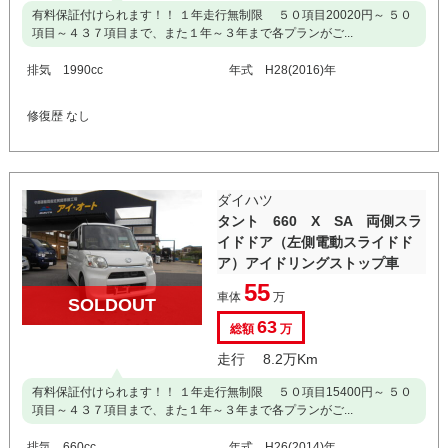
有料保証付けられます！！ １年走行無制限 ５０項目20020円～ ５０
項目～４３７項目まで、また１年～３年まで各プランがご...
排気 1990cc
年式 H28(2016)年
修復歴 なし
ダイハツ
タント 660 X SA 両側スラ
イドドア（左側電動スライドド
ア）アイドリングストップ車
55
車体
万
SOLDOUT
63
総額
万
走行 8.2万Km
有料保証付けられます！！ １年走行無制限 ５０項目15400円～ ５０
項目～４３７項目まで、また１年～３年まで各プランがご...
排気 660cc
年式 H26(2014)年