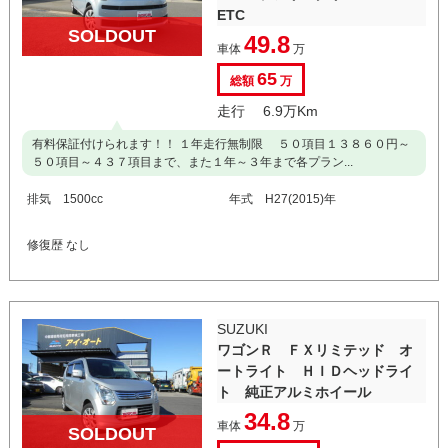
ETC
SOLDOUT
49.8
車体
万
65
総額
万
走行 6.9万Km
有料保証付けられます！！ １年走行無制限 ５０項目１３８６０円～
５０項目～４３７項目まで、また１年～３年まで各プラン...
排気 1500cc
年式 H27(2015)年
修復歴 なし
SUZUKI
ワゴンＲ ＦＸリミテッド オ
ートライト ＨＩＤヘッドライ
ト 純正アルミホイール
34.8
車体
万
SOLDOUT