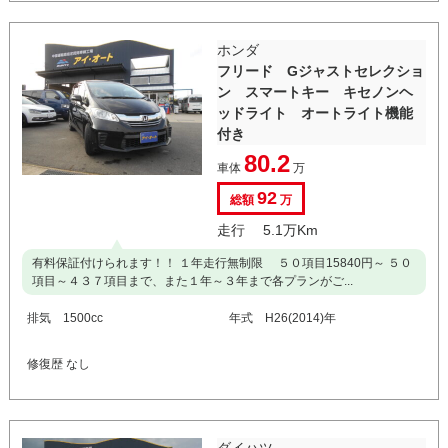
ホンダ
フリード Gジャストセレクショ
ン スマートキー キセノンヘ
ッドライト オートライト機能
付き
80.2
車体
万
92
総額
万
走行 5.1万Km
有料保証付けられます！！ １年走行無制限 ５０項目15840円～ ５０
項目～４３７項目まで、また１年～３年まで各プランがご...
排気 1500cc
年式 H26(2014)年
修復歴 なし
ダイハツ