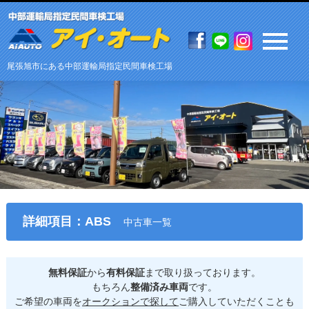
尾張旭市にある中部運輸局指定民間車検工場
詳細項目：ABS
中古車一覧
無料保証
から
有料保証
まで取り扱っております。
もちろん
整備済み車両
です。
ご希望の車両を
オークションで探して
ご購入していただくことも