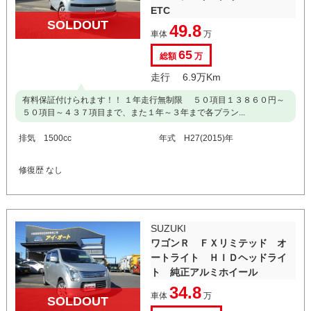
ETC
SOLDOUT
49.8
車体
万
65
総額
万
走行 6.9万Km
有料保証付けられます！！ １年走行無制限 ５０項目１３８６０円～
５０項目～４３７項目まで、また１年～３年まで各プラン...
排気 1500cc
年式 H27(2015)年
修復歴 なし
SUZUKI
ワゴンＲ ＦＸリミテッド オ
ートライト ＨＩＤヘッドライ
ト 純正アルミホイール
34.8
車体
万
SOLDOUT