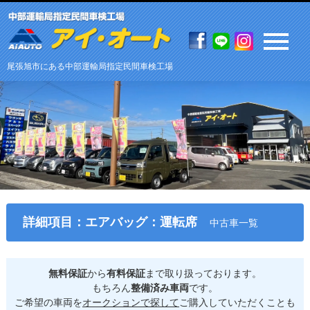
尾張旭市にある中部運輸局指定民間車検工場
詳細項目：エアバッグ：運転席
中古車一覧
無料保証
から
有料保証
まで取り扱っております。
もちろん
整備済み車両
です。
ご希望の車両を
オークションで探して
ご購入していただくことも