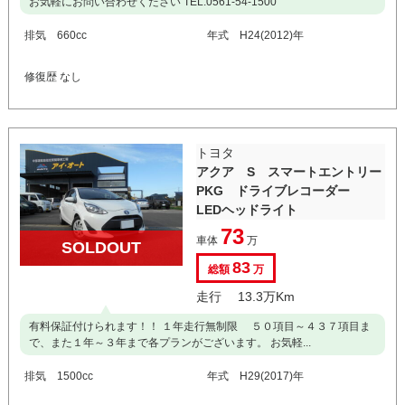
お気軽にお問い合わせください TEL:0561-54-1500
排気 660cc
年式 H24(2012)年
修復歴 なし
トヨタ
アクア S スマートエントリー
PKG ドライブレコーダー
LEDヘッドライト
73
車体
万
SOLDOUT
83
総額
万
走行 13.3万Km
有料保証付けられます！！ １年走行無制限 ５０項目～４３７項目ま
で、また１年～３年まで各プランがございます。 お気軽...
排気 1500cc
年式 H29(2017)年