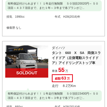
有料保証付けられます！！ １年走行無制限 ５０項目20020円～ ５０
項目～４３７項目まで、また１年～３年まで各プランがご...
排気 1990cc
年式 H28(2016)年
修復歴 なし
ダイハツ
タント 660 X SA 両側スラ
イドドア（左側電動スライドド
ア）アイドリングストップ車
55
車体
万
SOLDOUT
63
総額
万
走行 8.2万Km
有料保証付けられます！！ １年走行無制限 ５０項目15400円～ ５０
項目～４３７項目まで、また１年～３年まで各プランがご...
排気 660cc
年式 H26(2014)年