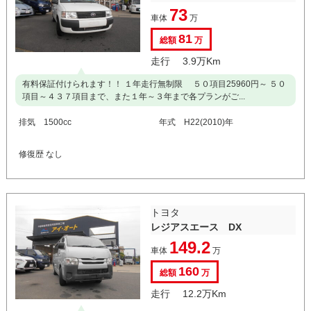
73
車体
万
81
総額
万
走行 3.9万Km
有料保証付けられます！！ １年走行無制限 ５０項目25960円～ ５０
項目～４３７項目まで、また１年～３年まで各プランがご...
排気 1500cc
年式 H22(2010)年
修復歴 なし
トヨタ
レジアスエース DX
149.2
車体
万
160
総額
万
走行 12.2万Km