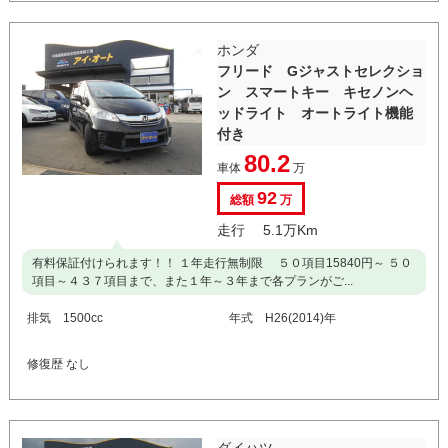
ホンダ
フリード Gジャストセレクショ
ン スマートキー キセノンヘ
ッドライト オートライト機能
付き
80.2
車体
万
92
総額
万
走行 5.1万Km
有料保証付けられます！！ １年走行無制限 ５０項目15840円～ ５０
項目～４３７項目まで、また１年～３年まで各プランがご...
排気 1500cc
年式 H26(2014)年
修復歴 なし
ダイハツ