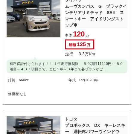
ムーヴカンバス G ブラックイ
ンテリアリミテッド SAⅢ ス
マートキー アイドリングスト
ップ車
120
車体
万
125
総額
万
走行 3.3万Km
有料保証付けられます！！ １年走行無制限 ５０項目11110円～ ５０
項目～４３７項目まで、また１年～３年まで各プランがご...
排気 660cc
年式 R2(2020)年
修復歴 なし
トヨタ
プロボックス DX キーレスキ
ー 運転席パワーウインドウ