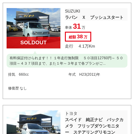
SUZUKI
ラパン Ｘ プッシュスタート
31
車体
万
38
総額
万
SOLDOUT
走行 4.1万Km
有料保証付けられます！！ １年走行無制限 ５０項目12760円～ ５０
項目～４３７項目まで、また１年～３年まで各プランがご...
排気 660cc
年式 H23(2011)年
修復歴 なし
トヨタ
スペイド 純正ナビ バックカ
メラ フリップダウンモニタ
ー ステアリングリモコン