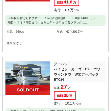
41.8
総額
万
走行 6.5万Km
有料保証付けられます！！ １年走行無制限 ５０項目14080円～ ５０
項目～４３７項目まで、また１年～３年まで各プランがご...
排気 660cc
年式 H24(2012)年
修復歴 なし
ダイハツ
ハイゼットカーゴ DX パワー
ウィンドウ Wエアーバック
ETC付
27
車体
万
SOLDOUT
35
総額
万
走行 10.1万Km