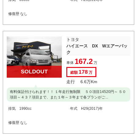
修復歴 なし
トヨタ
ハイエース DX Wエアーバッ
ク
167.2
車体
万
SOLDOUT
178
総額
万
走行 6.6万Km
有料保証付けられます！！ １年走行無制限 ５０項目14520円～ ５０
項目～４３７項目まで、また１年～３年まで各プランがご...
排気 1990cc
年式 H29(2017)年
修復歴 なし