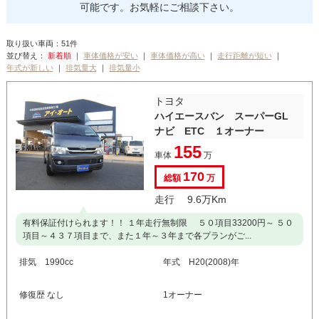
可能です。お気軽にご相談下さい。
取り扱い車両：51件
並び替え：
｜
｜
｜
｜
｜
｜
トヨタ
ハイエースバン スーパーGL
ナビ ETC １オーナー
155
車体
万
170
総額
万
走行 9.6万Km
有料保証付けられます！！ １年走行無制限 ５０項目33200円～ ５０
項目～４３７項目まで、また１年～３年まで各プランがご...
排気 1990cc
年式 H20(2008)年
修復歴 なし
1オーナー