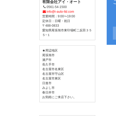
有限会社アイ・オート
0561-54-1500
info@i-auto-ltd.com
営業時間：9:00〜19:00
定休日：日曜・祝日
〒488-0833
愛知県尾張旭市東印場町二反田３５
５−１
★周辺地区
尾張旭市
瀬戸市
長久手市
名古屋市名東区
名古屋市守山区
名古屋市東区
日進市
みよし市
春日井市
お気軽にご来店下さい。