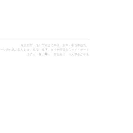
尾張旭市・瀬戸市周辺で車検、新車・中古車販売、
ーツ持ち込み取り付け、整備・修理、タイヤ保管ならアイ・オート
瀬戸市・春日井市・名古屋市・長久手市からも