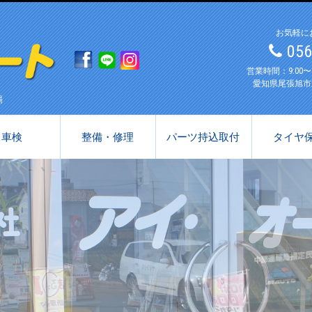
お気軽に
05
営業時間：9:00
愛知県尾張旭市
場
車検
整備・修理
パーツ持込取付
タイヤ