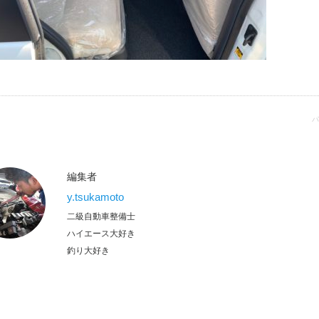
パ
編集者
y.tsukamoto
二級自動車整備士
ハイエース大好き
釣り大好き