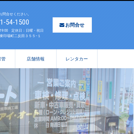
お問合せください。
61-54-1500
お問合せ
〜19:00 定休日：日曜・祝日
東印場町二反田３５５−１
保管
店舗情報
レンタカー