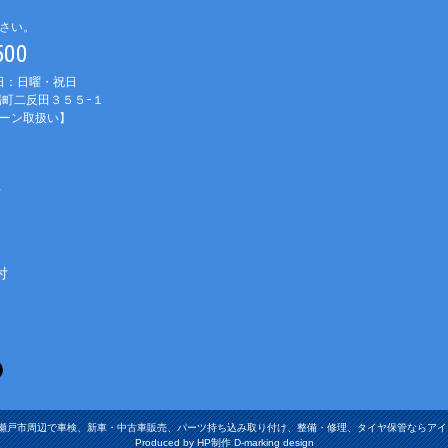
さい。
1500
休日：日曜・祝日
町二反田３５５−１
ーン取扱い】
車
付
張旭市・瀬戸市周辺で車検、新車・中古車販売、パーツ持ち込み取り付け、整備・修理、タイヤ保管ならアイ・オート Al
Produced by HP制作 D-marking design