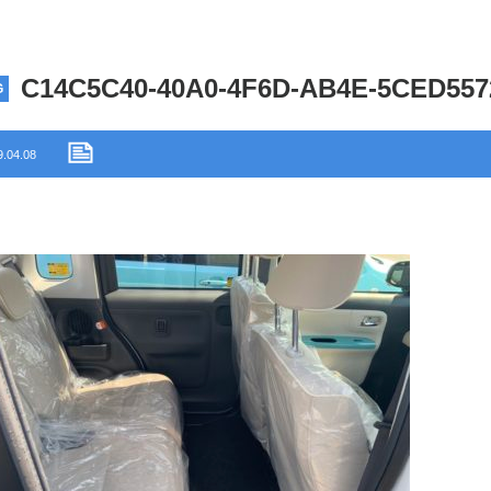
C14C5C40-40A0-4F6D-AB4E-5CED55
G
9.04.08