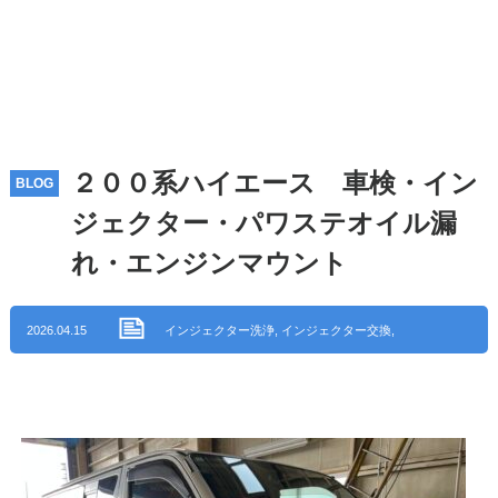
２００系ハイエース 車検・イン
BLOG
ジェクター・パワステオイル漏
れ・エンジンマウント
2026.04.15
インジェクター洗浄
,
インジェクター交換
,
車検
,
エンジン関連修理・整備
,
整備・修
理
,
アイ・オート ブログ
,
岐阜県多治見市