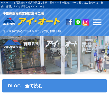
BLOG ALL | 尾張旭市・瀬戸市周辺で車検、新車・中古車販売、パーツ持ち込み取り付け、整
備・修理、タイヤ保管ならアイ・オート
尾張旭市にある中部運輸局指定民間車検工場
BLOG：全て読む