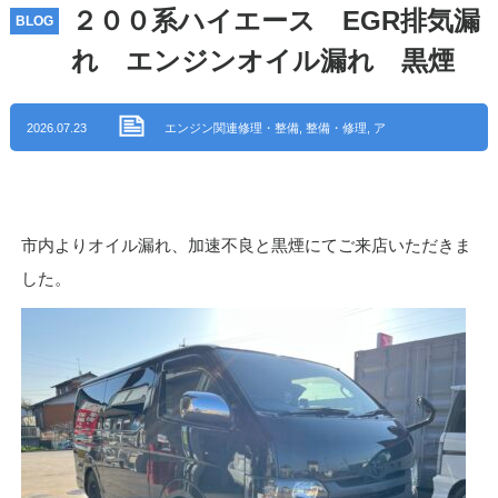
２００系ハイエース EGR排気漏
BLOG
れ エンジンオイル漏れ 黒煙
2026.07.23
エンジン関連修理・整備
,
整備・修理
,
ア
イ・オート ブログ
,
吸排気系修理・整備
,
尾張旭市
市内よりオイル漏れ、加速不良と黒煙にてご来店いただきま
した。