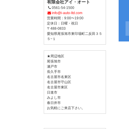
有限会社アイ・オート
0561-54-1500
info@i-auto-ltd.com
営業時間：9:00〜19:00
定休日：日曜・祝日
〒488-0833
愛知県尾張旭市東印場町二反田３５
５−１
★周辺地区
尾張旭市
瀬戸市
長久手市
名古屋市名東区
名古屋市守山区
名古屋市東区
日進市
みよし市
春日井市
お気軽にご来店下さい。