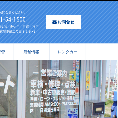
お問合せください。
61-54-1500
お問合せ
〜19:00 定休日：日曜・祝日
東印場町二反田３５５−１
保管
店舗情報
レンタカー