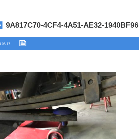
9A817C70-4CF4-4A51-AE32-1940BF96
G
3.06.17