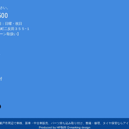
さい。
1500
休日：日曜・祝日
町二反田３５５−１
ーン取扱い】
車
付
張旭市・瀬戸市周辺で車検、新車・中古車販売、パーツ持ち込み取り付け、整備・修理、タイヤ保管ならアイ・オート Al
Produced by HP制作 D-marking design