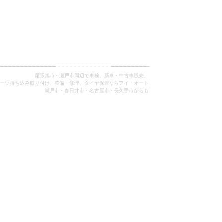
尾張旭市・瀬戸市周辺で車検、新車・中古車販売、
ーツ持ち込み取り付け、整備・修理、タイヤ保管ならアイ・オート
瀬戸市・春日井市・名古屋市・長久手市からも