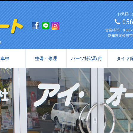
お気軽に
05
営業時間：9:00
愛知県尾張旭市
場
車検
整備・修理
パーツ持込取付
タイヤ