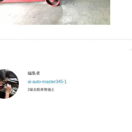
パ
編集者
ai-auto-master345-1
2級自動車整備士