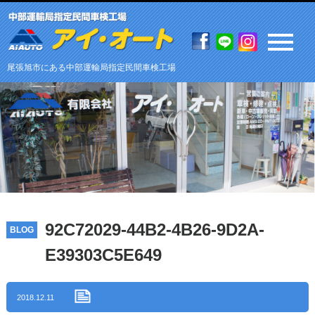
尾張旭市にある中部運輸局指定民間車検工場
92C72029-44B2-4B26-9D2A-
BLOG
E39303C5E649
2018.12.11