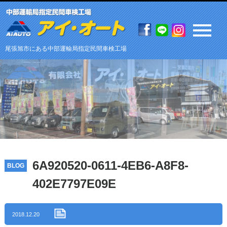
尾張旭市にある中部運輸局指定民間車検工場
6A920520-0611-4EB6-A8F8-
BLOG
402E7797E09E
2018.12.20