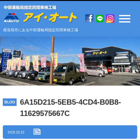
尾張旭市にある中部運輸局指定民間車検工場
6A15D215-5EB5-4CD4-B0B8-
BLOG
11629575667C
2018.10.22