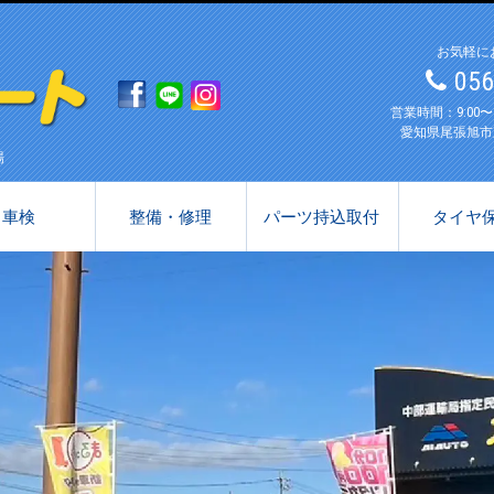
お気軽に
05
営業時間：9:00
愛知県尾張旭市
場
車検
整備・修理
パーツ持込取付
タイヤ