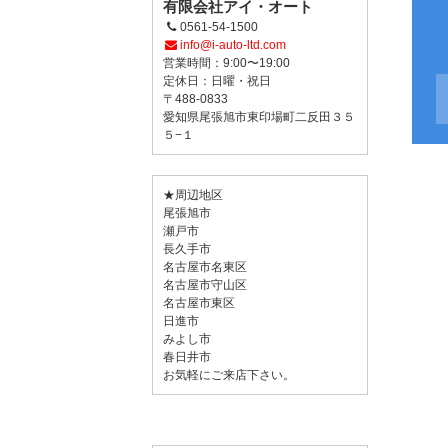
有限会社アイ・オート
0561-54-1500
info@i-auto-ltd.com
営業時間：9:00〜19:00
定休日：日曜・祝日
〒488-0833
愛知県尾張旭市東印場町二反田３５
５−１
★周辺地区
尾張旭市
瀬戸市
長久手市
名古屋市名東区
名古屋市守山区
名古屋市東区
日進市
みよし市
春日井市
お気軽にご来店下さい。