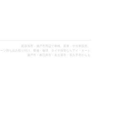
尾張旭市・瀬戸市周辺で車検、新車・中古車販売、
ーツ持ち込み取り付け、整備・修理、タイヤ保管ならアイ・オート
瀬戸市・春日井市・名古屋市・長久手市からも