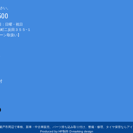
さい。
1500
休日：日曜・祝日
町二反田３５５−１
ーン取扱い】
車
付
張旭市・瀬戸市周辺で車検、新車・中古車販売、パーツ持ち込み取り付け、整備・修理、タイヤ保管ならアイ・オート Al
Produced by HP制作 D-marking design