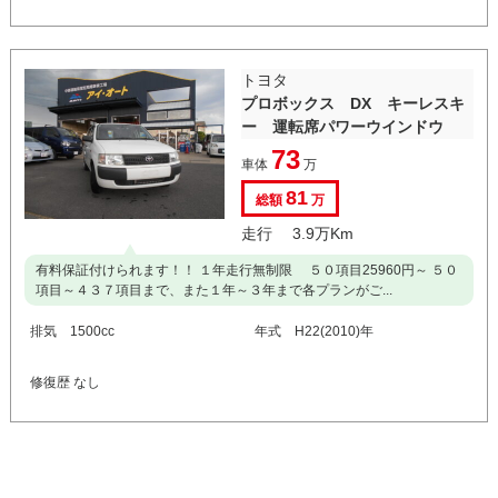
トヨタ
プロボックス DX キーレスキ
ー 運転席パワーウインドウ
73
車体
万
81
総額
万
走行 3.9万Km
有料保証付けられます！！ １年走行無制限 ５０項目25960円～ ５０
項目～４３７項目まで、また１年～３年まで各プランがご...
排気 1500cc
年式 H22(2010)年
修復歴 なし