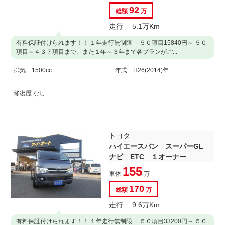
92
総額
万
走行 5.1万Km
有料保証付けられます！！ １年走行無制限 ５０項目15840円～ ５０
項目～４３７項目まで、また１年～３年まで各プランがご...
排気 1500cc
年式 H26(2014)年
修復歴 なし
トヨタ
ハイエースバン スーパーGL
ナビ ETC １オーナー
155
車体
万
170
総額
万
走行 9.6万Km
有料保証付けられます！！ １年走行無制限 ５０項目33200円～ ５０