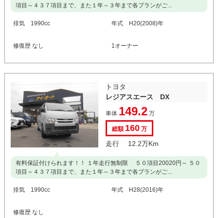
項目～４３７項目まで、また１年～３年まで各プランがご...
排気 1990cc
年式 H20(2008)年
修復歴 なし
1オーナー
トヨタ
レジアスエース DX
149.2
車体
万
160
総額
万
走行 12.2万Km
有料保証付けられます！！ １年走行無制限 ５０項目20020円～ ５０
項目～４３７項目まで、また１年～３年まで各プランがご...
排気 1990cc
年式 H28(2016)年
修復歴 なし