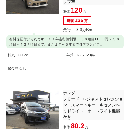
ップ車
120
車体
万
125
総額
万
走行 3.3万Km
有料保証付けられます！！ １年走行無制限 ５０項目11110円～ ５０
項目～４３７項目まで、また１年～３年まで各プランがご...
排気 660cc
年式 R2(2020)年
修復歴 なし
ホンダ
フリード Gジャストセレクショ
ン スマートキー キセノンヘ
ッドライト オートライト機能
付き
80.2
車体
万