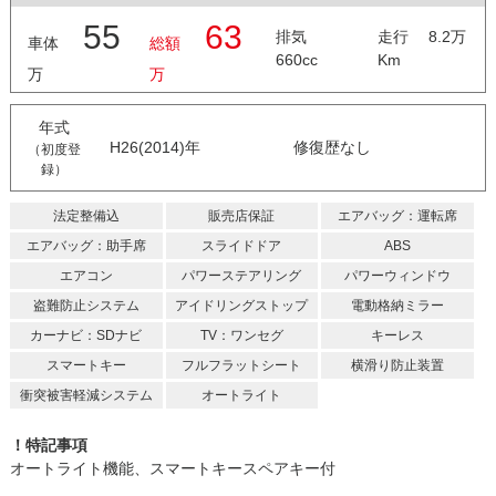
55
63
排気
走行 8.2万
車体
総額
660cc
Km
万
万
年式
H26(2014)年
修復歴なし
（初度登
録）
法定整備込
販売店保証
エアバッグ：運転席
エアバッグ：助手席
スライドドア
ABS
エアコン
パワーステアリング
パワーウィンドウ
盗難防止システム
アイドリングストップ
電動格納ミラー
カーナビ：SDナビ
TV：ワンセグ
キーレス
スマートキー
フルフラットシート
横滑り防止装置
衝突被害軽減システム
オートライト
！特記事項
オートライト機能、スマートキースペアキー付