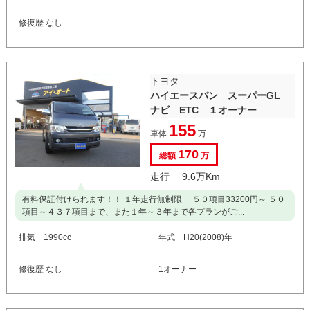
修復歴 なし
トヨタ
ハイエースバン スーパーGL
ナビ ETC １オーナー
155
車体
万
170
総額
万
走行 9.6万Km
有料保証付けられます！！ １年走行無制限 ５０項目33200円～ ５０
項目～４３７項目まで、また１年～３年まで各プランがご...
排気 1990cc
年式 H20(2008)年
修復歴 なし
1オーナー