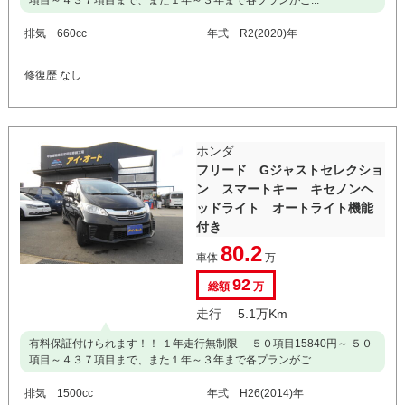
項目～４３７項目まで、また１年～３年まで各プランがご...
排気 660cc
年式 R2(2020)年
修復歴 なし
ホンダ
フリード Gジャストセレクショ
ン スマートキー キセノンヘ
ッドライト オートライト機能
付き
80.2
車体
万
92
総額
万
走行 5.1万Km
有料保証付けられます！！ １年走行無制限 ５０項目15840円～ ５０
項目～４３７項目まで、また１年～３年まで各プランがご...
排気 1500cc
年式 H26(2014)年