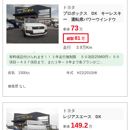
トヨタ
プロボックス DX キーレスキ
ー 運転席パワーウインドウ
73
車体
万
81
総額
万
走行 3.9万Km
有料保証付けられます！！ １年走行無制限 ５０項目25960円～ ５０
項目～４３７項目まで、また１年～３年まで各プランがご...
排気 1500cc
年式 H22(2010)年
修復歴 なし
トヨタ
レジアスエース DX
149.2
車体
万