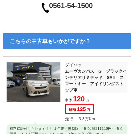
0561-54-1500
こちらの中古車もいかがですか？
ダイハツ
ムーヴカンバス G ブラックイ
ンテリアリミテッド SAⅢ ス
マートキー アイドリングスト
ップ車
120
車体
万
125
総額
万
走行 3.3万Km
有料保証付けられます！！ １年走行無制限 ５０項目11110円～ ５０