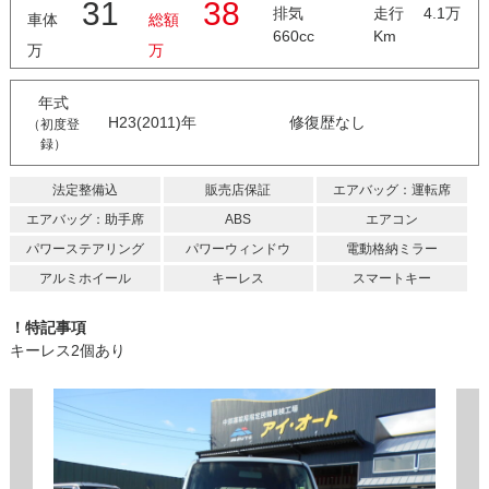
31
38
排気
走行 4.1万
車体
総額
660cc
Km
万
万
年式
H23(2011)年
修復歴なし
（初度登
録）
法定整備込
販売店保証
エアバッグ：運転席
エアバッグ：助手席
ABS
エアコン
パワーステアリング
パワーウィンドウ
電動格納ミラー
アルミホイール
キーレス
スマートキー
！特記事項
キーレス2個あり