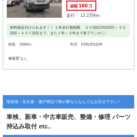
160
総額
万
走行 12.2万Km
有料保証付けられます！！ １年走行無制限 ５０項目20020円～ ５０
項目～４３７項目まで、また１年～３年まで各プランがご...
排気 1990cc
年式 H28(2016)年
修復歴 なし
尾張旭・名古屋・瀬戸周辺で車の事ならなんでもお任せ下さい！
車検、新車・中古車販売、整備・修理
パーツ
持込み取付 etc..