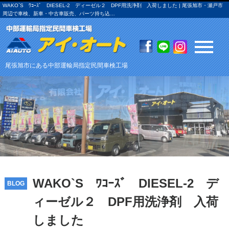
WAKO`S ﾜｺｰｽﾞ DIESEL-2 ディーゼル２ DPF用洗浄剤 入荷しました | 尾張旭市・瀬戸市
周辺で車検、新車・中古車販売、パーツ持ち込…
尾張旭市にある中部運輸局指定民間車検工場
WAKO`S ﾜｺｰｽﾞ DIESEL-2 デ
BLOG
ィーゼル２ DPF用洗浄剤 入荷
しました