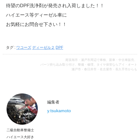
待望のDPF洗浄剤が発売され入荷しました！！
ハイエース等ディーゼル車に
お気軽にお問合せ下さい！！
タグ :
ワコーズ
ディーゼル２
DPF
尾張旭市・瀬戸市周辺で車検、新車・中古車販売、
パーツ持ち込み取り付け、整備・修理、タイヤ保管ならアイ・オート
瀬戸市・春日井市・名古屋市・長久手市からも
編集者
y.tsukamoto
二級自動車整備士
ハイエース大好き