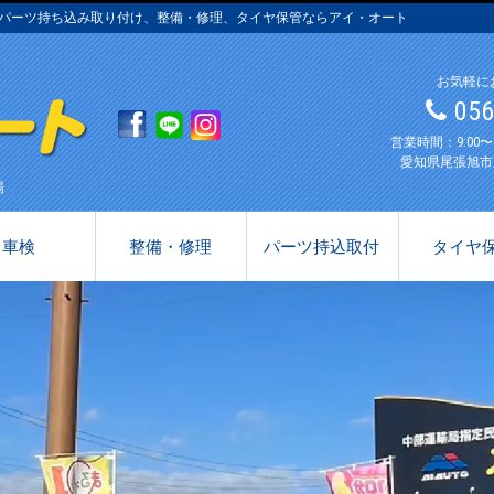
売、パーツ持ち込み取り付け、整備・修理、タイヤ保管ならアイ・オート
お気軽に
05
営業時間：9:00
愛知県尾張旭市
場
車検
整備・修理
パーツ持込取付
タイヤ