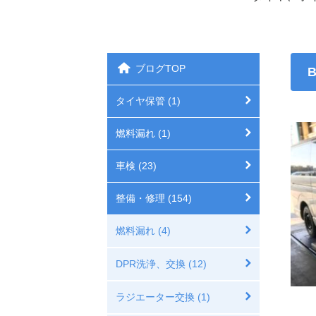
ブログTOP
タイヤ保管 (1)
燃料漏れ (1)
車検 (23)
整備・修理 (154)
燃料漏れ (4)
DPR洗浄、交換 (12)
ラジエーター交換 (1)