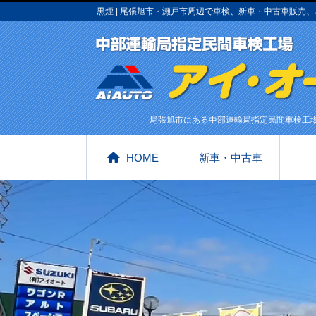
黒煙 | 尾張旭市・瀬戸市周辺で車検、新車・中古車販
尾張旭市にある中部運輸局指定民間車検工
HOME
新車・中古車