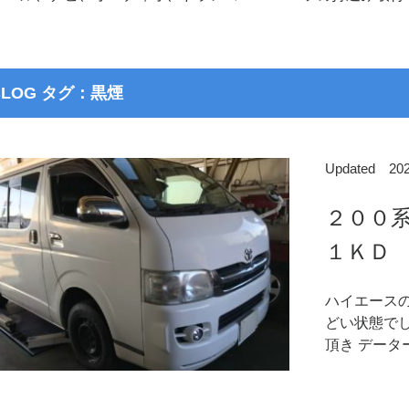
BLOG タグ：黒煙
Updated 2
２００
１ＫＤ 
ハイエース
どい状態で
頂き データ