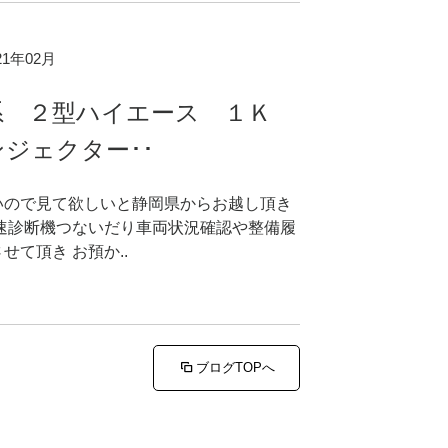
021年02月
系 ２型ハイエース １Ｋ
ジェクター･･
いので見て欲しいと静岡県からお越し頂き
早速診断機つないだり車両状況確認や整備履
せて頂き お預か..
ブログTOPへ