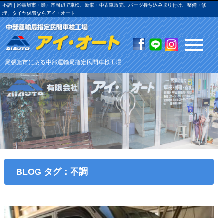
不調 | 尾張旭市・瀬戸市周辺で車検、新車・中古車販売、パーツ持ち込み取り付け、整備・修
理、タイヤ保管ならアイ・オート
尾張旭市にある中部運輸局指定民間車検工場
BLOG タグ：不調