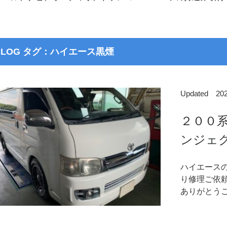
BLOG タグ：ハイエース黒煙
Updated 2
２００
ンジェク
ハイエース
り修理ご依
ありがとうご