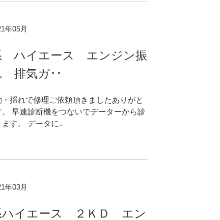
021年05月
系 ハイエース エンジン振
 排気ガ･･
動・揺れで修理ご依頼頂きましたありがと
す。 早速診断機をつないでデーターから診
ます。 データに..
021年03月
系ハイエース ２ＫＤ エン