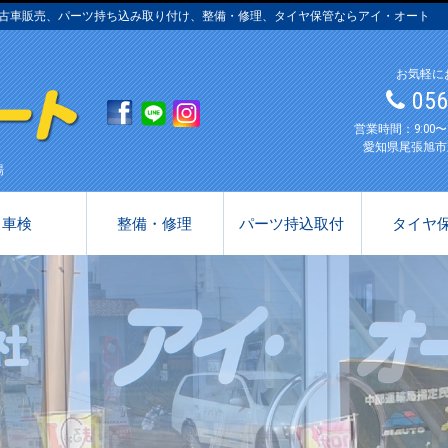
・中古車販売、パーツ持ち込み取り付け、整備・修理、タイヤ保管ならアイ・オート
お気軽に
05
営業時間：9:00
愛知県尾張旭市
場
車検
整備・修理
パーツ持込取付
タイヤ