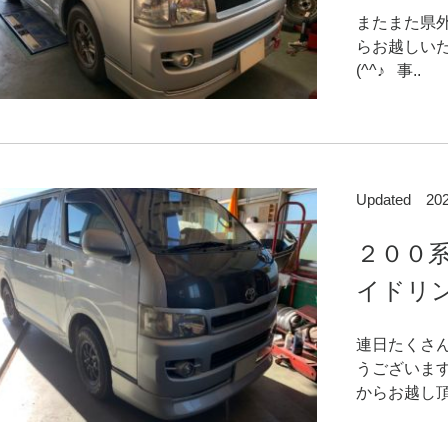
またまた県
らお越しい
(^^♪ 事..
Updated 2
２００
イドリン
連日たくさ
うございま
からお越し頂き