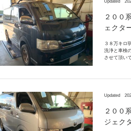
Updated 2
２００
ェクター
３８万キロ
洗浄と車検
させて頂いて
Updated 2
２００
ジェクタ