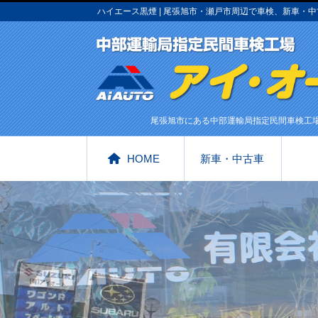
ハイエース黒煙 | 尾張旭市・瀬戸市周辺で車検、新車
尾張旭市にある中部運輸局指定民間車検工
HOME
新車・中古車