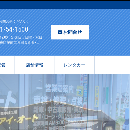
お問合せください。
61-54-1500
お問合せ
〜19:00 定休日：日曜・祝日
東印場町二反田３５５−１
保管
店舗情報
レンタカー