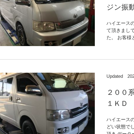
ジン振動
ハイエース
て頂きまし
た。 お客様
Updated 2
２００
１ＫＤ 
ハイエース
どい状態で
頂き データ