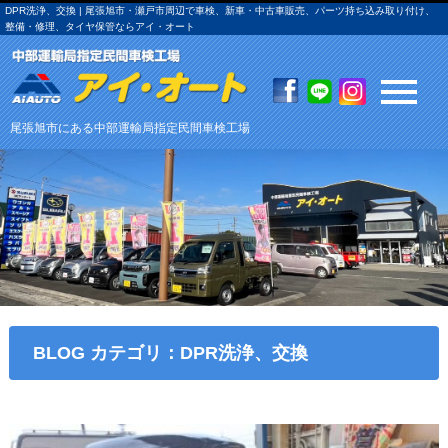
DPR洗浄、交換 | 尾張旭市・瀬戸市周辺で車検、新車・中古車販売、パーツ持ち込み取り付け、
整備・修理、タイヤ保管ならアイ・オート
尾張旭市にある中部運輸局指定民間車検工場
BLOG カテゴリ：DPR洗浄、交換