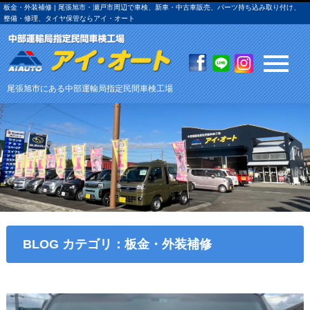
板金・外装補修 | 尾張旭市・瀬戸市周辺で車検、新車・中古車販売、パーツ持ち込み取り付け、
整備・修理、タイヤ保管ならアイ・オート
尾張旭市にある中部運輸局指定民間車検工場
BLOG カテゴリ：板金・外装補修