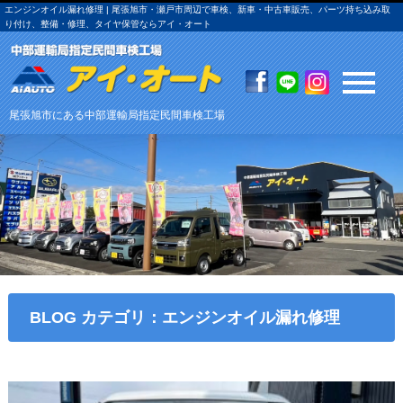
エンジンオイル漏れ修理 | 尾張旭市・瀬戸市周辺で車検、新車・中古車販売、パーツ持ち込み取
り付け、整備・修理、タイヤ保管ならアイ・オート
尾張旭市にある中部運輸局指定民間車検工場
BLOG カテゴリ：エンジンオイル漏れ修理