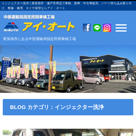
インジェクター洗浄 | 尾張旭市・瀬戸市周辺で車検、新車・中古車販売、パーツ持ち込み取り付
け、整備・修理、タイヤ保管ならアイ・オート
尾張旭市にある中部運輸局指定民間車検工場
BLOG カテゴリ：インジェクター洗浄