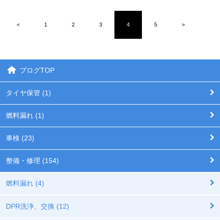
<
1
2
3
4
5
>
ブログTOP
タイヤ保管 (1)
燃料漏れ (1)
車検 (23)
整備・修理 (154)
燃料漏れ (4)
DPR洗浄、交換 (12)