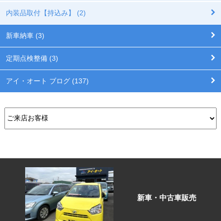
内装品取付【持込み】 (2)
新車納車 (3)
定期点検整備 (3)
アイ・オート ブログ (137)
新車・中古車販売