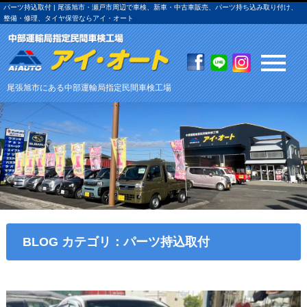
パーツ持込取付 | 尾張旭市・瀬戸市周辺で車検、新車・中古車販売、パーツ持ち込み取り付け、
整備・修理、タイヤ保管ならアイ・オート
尾張旭市にある中部運輸局指定民間車検工場
BLOG カテゴリ：パーツ持込取付