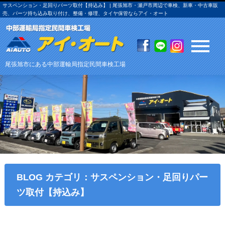
サスペンション・足回りパーツ取付【持込み】 | 尾張旭市・瀬戸市周辺で車検、新車・中古車販
売、パーツ持ち込み取り付け、整備・修理、タイヤ保管ならアイ・オート
尾張旭市にある中部運輸局指定民間車検工場
BLOG カテゴリ：サスペンション・足回りパー
ツ取付【持込み】