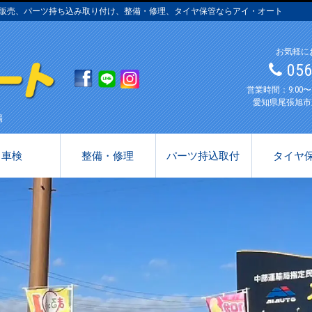
古車販売、パーツ持ち込み取り付け、整備・修理、タイヤ保管ならアイ・オート
お気軽に
05
営業時間：9:00
愛知県尾張旭市
場
車検
整備・修理
パーツ持込取付
タイヤ