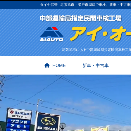
タイヤ保管 | 尾張旭市・瀬戸市周辺で車検、新車・中
尾張旭市にある中部運輸局指定民間車検工
HOME
新車・中古車