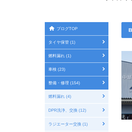
ブログTOP
タイヤ保管 (1)
燃料漏れ (1)
車検 (23)
整備・修理 (154)
燃料漏れ (4)
DPR洗浄、交換 (12)
ラジエーター交換 (1)