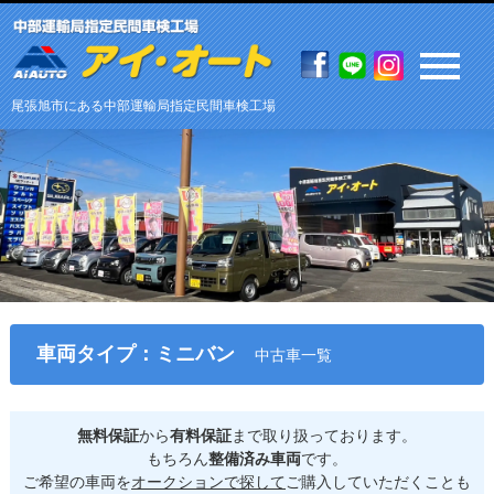
尾張旭市にある中部運輸局指定民間車検工場
車両タイプ：ミニバン
中古車一覧
無料保証
から
有料保証
まで取り扱っております。
もちろん
整備済み車両
です。
ご希望の車両を
オークションで探して
ご購入していただくことも