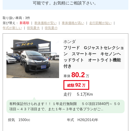
可能です。お気軽にご相談下さい。
取り扱い車両：3件
並び替え：
｜
｜
｜
｜
｜
｜
ホンダ
フリード Gジャストセレクショ
ン スマートキー キセノンヘ
ッドライト オートライト機能
付き
80.2
車体
万
92
総額
万
走行 5.1万Km
有料保証付けられます！！ １年走行無制限 ５０項目15840円～ ５０
項目～４３７項目まで、また１年～３年まで各プランがご...
排気 1500cc
年式 H26(2014)年