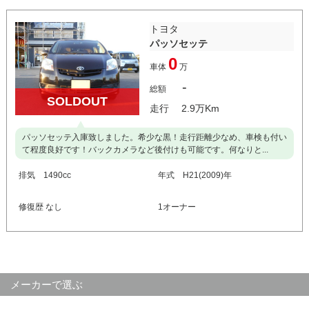
トヨタ
パッソセッテ
0
車体
万
-
総額
SOLDOUT
走行 2.9万Km
パッソセッテ入庫致しました。希少な黒！走行距離少なめ、車検も付い
て程度良好です！バックカメラなど後付けも可能です。何なりと...
排気 1490cc
年式 H21(2009)年
修復歴 なし
1オーナー
メーカーで選ぶ