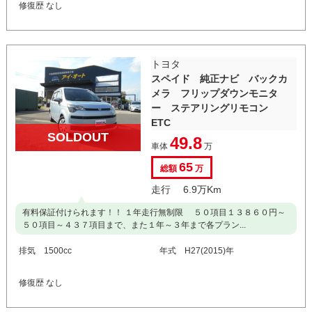
修復歴 なし
トヨタ
スペイド 純正ナビ バックカ
メラ フリップダウンモニタ
ー ステアリングリモコン
ETC
SOLDOUT
49.8
車体
万
65
総額
万
走行 6.9万Km
有料保証付けられます！！ １年走行無制限 ５０項目１３８６０円～
５０項目～４３７項目まで、また１年～３年まで各プラン...
排気 1500cc
年式 H27(2015)年
修復歴 なし