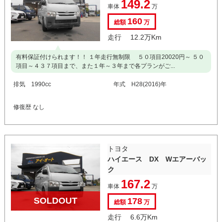
149.2
車体
万
160
総額
万
走行 12.2万Km
有料保証付けられます！！ １年走行無制限 ５０項目20020円～ ５０
項目～４３７項目まで、また１年～３年まで各プランがご...
排気 1990cc
年式 H28(2016)年
修復歴 なし
トヨタ
ハイエース DX Wエアーバッ
ク
167.2
車体
万
SOLDOUT
178
総額
万
走行 6.6万Km