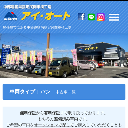
尾張旭市にある中部運輸局指定民間車検工場
車両タイプ：バン
中古車一覧
無料保証
から
有料保証
まで取り扱っております。
もちろん
整備済み車両
です。
ご希望の車両を
オークションで探して
ご購入していただくことも