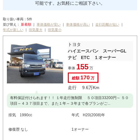
可能です。お気軽にご相談下さい。
取り扱い車両：5件
並び替え：
｜
｜
｜
｜
｜
｜
トヨタ
ハイエースバン スーパーGL
ナビ ETC １オーナー
155
車体
万
170
総額
万
走行 9.6万Km
有料保証付けられます！！ １年走行無制限 ５０項目33200円～ ５０
項目～４３７項目まで、また１年～３年まで各プランがご...
排気 1990cc
年式 H20(2008)年
修復歴 なし
1オーナー