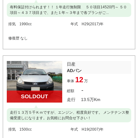
有料保証付けられます！！ １年走行無制限 ５０項目14520円～ ５０
項目～４３７項目まで、また１年～３年まで各プランがご...
排気 1990cc
年式 H29(2017)年
修復歴 なし
日産
ADバン
12
車体
万
-
総額
SOLDOUT
走行 13.5万Km
走行１３万５千Ｋｍですが、エンジン、程度良好です。 メンテナンス整
備受渡しになります。お気軽にお問合せ下さい！
排気 1500cc
年式 H19(2007)年