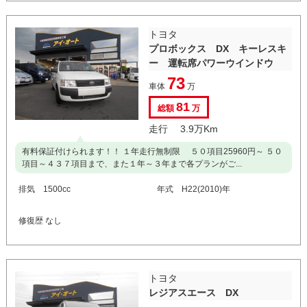
トヨタ
プロボックス DX キーレスキ
ー 運転席パワーウインドウ
73
車体
万
81
総額
万
走行 3.9万Km
有料保証付けられます！！ １年走行無制限 ５０項目25960円～ ５０
項目～４３７項目まで、また１年～３年まで各プランがご...
排気 1500cc
年式 H22(2010)年
修復歴 なし
トヨタ
レジアスエース DX