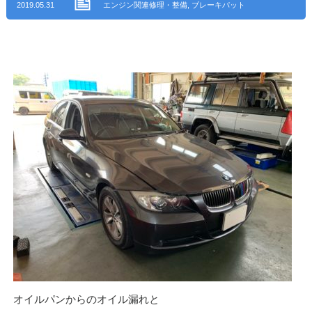
2019.05.31
エンジン関連修理・整備
,
ブレーキパット
交換
,
整備・修理
,
サスペンション・足回
り修理・整備
,
エンジンオイル漏れ修理
,
アイ・オート ブログ
,
尾張旭市
オイルパンからのオイル漏れと