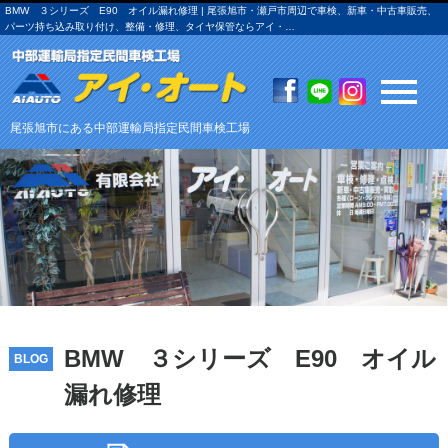
BMW ３シリーズ E90 オイル漏れ修理 | 尾張旭市・瀬戸市周辺で車検、新車・中古車販売、
パーツ持ち込み取り付け、整備・修理、タイヤ保管ならアイ・…
尾張旭市にある中部運輸局指定民間車検工場
BMW ３シリーズ E90 オイル
BLOG
漏れ修理