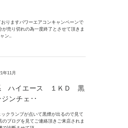
ておりますパワーエアコンキャンペーンで
の分が売り切れの為一度終了とさせて頂きま
ャン..
021年11月
系 ハイエース １ＫＤ 黒
ジンチェ･･
ェックランプが点いて黒煙が出るので見て
当店のブログを見てご連絡頂きご来店されま
機で診断させて頂..