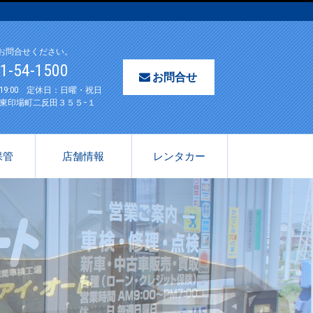
お問合せください。
61-54-1500
お問合せ
〜19:00 定休日：日曜・祝日
東印場町二反田３５５−１
保管
店舗情報
レンタカー