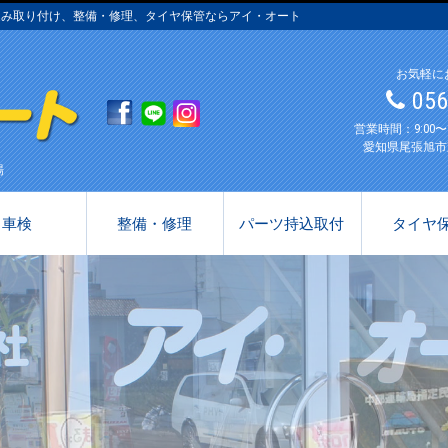
込み取り付け、整備・修理、タイヤ保管ならアイ・オート
お気軽に
05
営業時間：9:00
愛知県尾張旭市
場
車検
整備・修理
パーツ持込取付
タイヤ