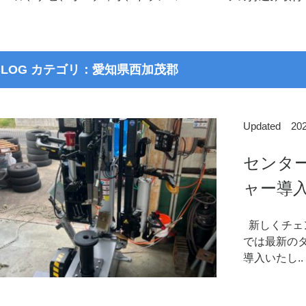
BLOG カテゴリ：愛知県西加茂郡
Updated 2
センタ
ャー導
新しくチェ
では最新のタ
導入いたし..