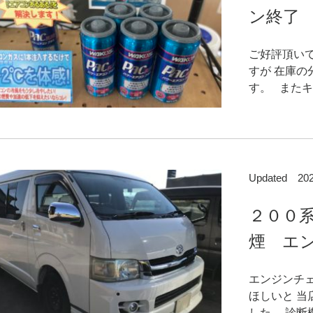
ン終了
ご好評頂い
すが 在庫
す。 またキ
Updated 2
２００
煙 エン
エンジンチ
ほしいと 
した。 診断