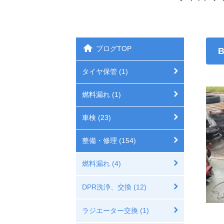
ブログTOP
タイヤ保管 (1)
燃料漏れ (1)
車検 (23)
整備・修理 (154)
燃料漏れ (4)
DPR洗浄、交換 (12)
ラジエーター交換 (1)