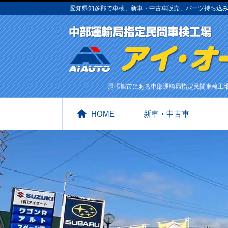
愛知県知多郡で車検、新車・中古車販売、パーツ持ち込
尾張旭市にある中部運輸局指定民間車検工
HOME
新車・中古車