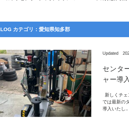
BLOG カテゴリ：愛知県知多郡
Updated 2
センタ
ャー導
新しくチェ
では最新のタ
導入いたし..