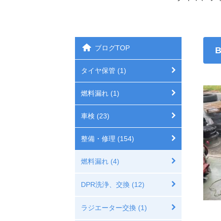
ブログTOP
タイヤ保管 (1)
燃料漏れ (1)
車検 (23)
整備・修理 (154)
燃料漏れ (4)
DPR洗浄、交換 (12)
ラジエーター交換 (1)