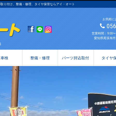
み取り付け、整備・修理、タイヤ保管ならアイ・オート
お気軽に
05
営業時間：9:00
愛知県尾張旭市
場
車検
整備・修理
パーツ持込取付
タイヤ