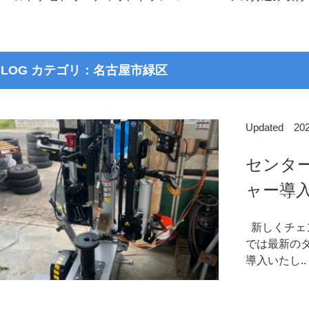
BLOG カテゴリ：名古屋市緑区
Updated 2
センタ
ャー導
新しくチェ
では最新のタ
導入いたし..