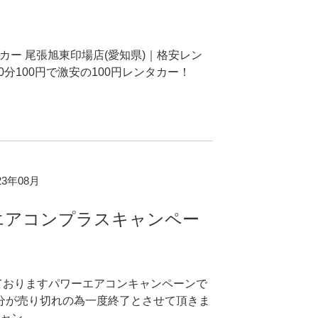
！
タカー 尾張旭東印場店(愛知県)｜格安レン
0分100円で激安の100円レンタカー！
023年08月
エアコンプラスキャンペー
ておりますパワーエアコンキャンペーンで
の分が売り切れの為一度終了とさせて頂きま
ャン..