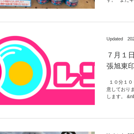
Updated 2
７月１
張旭東印
１０分１０
意しており
します。 &nb