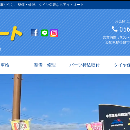
み取り付け、整備・修理、タイヤ保管ならアイ・オート
お気軽に
05
営業時間：9:00
愛知県尾張旭市
場
車検
整備・修理
パーツ持込取付
タイヤ