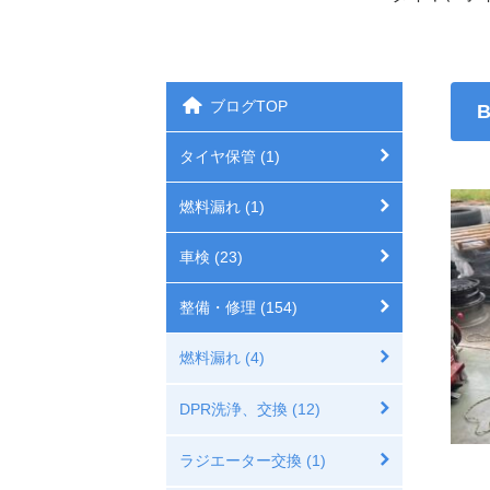
ブログTOP
タイヤ保管 (1)
燃料漏れ (1)
車検 (23)
整備・修理 (154)
燃料漏れ (4)
DPR洗浄、交換 (12)
ラジエーター交換 (1)