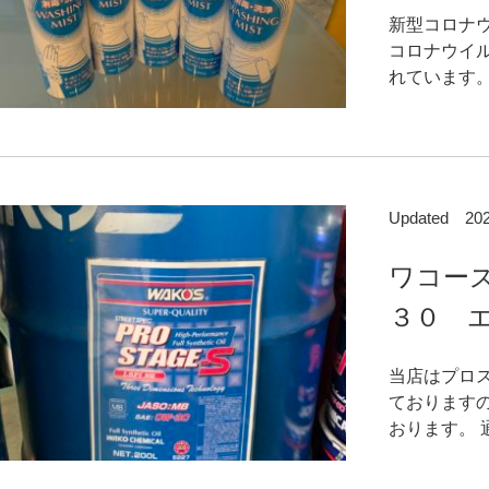
新型コロナ
コロナウイ
れています。 
Updated 2
ワコー
３０ エ
当店はプロ
ております
おります。 通