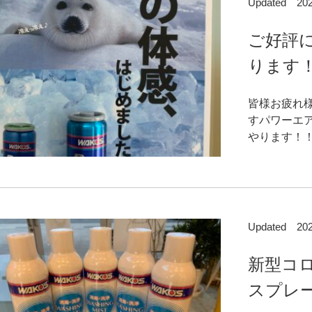
Updated 2
ご好評
ります！
皆様お疲れ
すパワーエ
やります！！ 
Updated 2
新型コ
スプレー