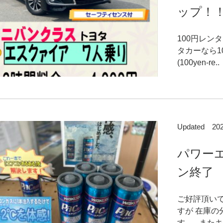
ップ！
100円レン
タカーなら1
(100yen-re..
Updated 2
パワー
ン終了
ご好評頂い
すが 在庫
す。 またキ