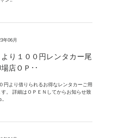
023年06月
日より１００円レンタカー尾
場店ＯＰ･･
０円より借りられるお得なレンタカーご用
ます。 詳細はＯＰＥＮしてからお知らせ致
..