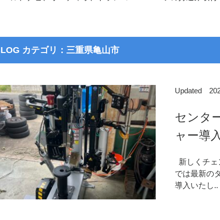
BLOG カテゴリ：三重県亀山市
Updated 2
センタ
ャー導
新しくチェ
では最新のタ
導入いたし..