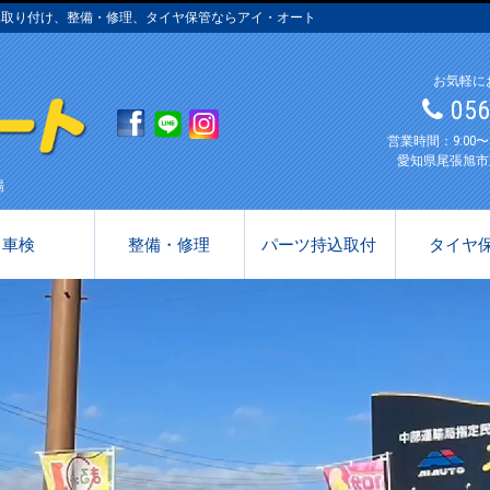
み取り付け、整備・修理、タイヤ保管ならアイ・オート
お気軽に
05
営業時間：9:00
愛知県尾張旭市
場
車検
整備・修理
パーツ持込取付
タイヤ