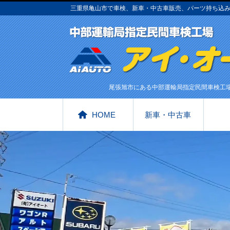
三重県亀山市で車検、新車・中古車販売、パーツ持ち込
尾張旭市にある中部運輸局指定民間車検工
HOME
新車・中古車