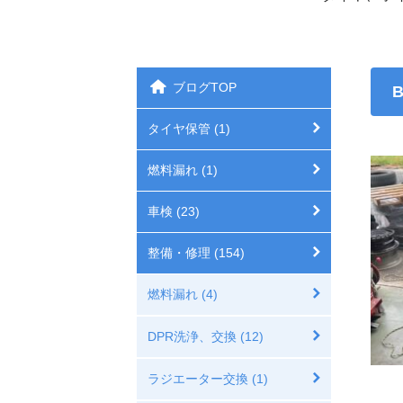
ブログTOP
タイヤ保管 (1)
燃料漏れ (1)
車検 (23)
整備・修理 (154)
燃料漏れ (4)
DPR洗浄、交換 (12)
ラジエーター交換 (1)