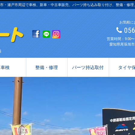
張旭市・瀬戸市周辺で車検、新車・中古車販売、パーツ持ち込み取り付け、整備・修
お気軽に
05
営業時間：9:00
愛知県尾張旭市
場
車検
整備・修理
パーツ持込取付
タイヤ