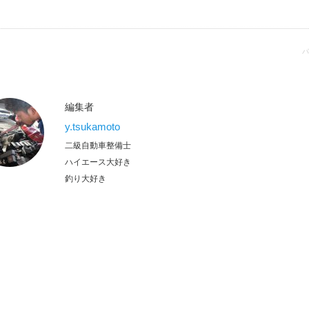
パ
編集者
y.tsukamoto
二級自動車整備士
ハイエース大好き
釣り大好き