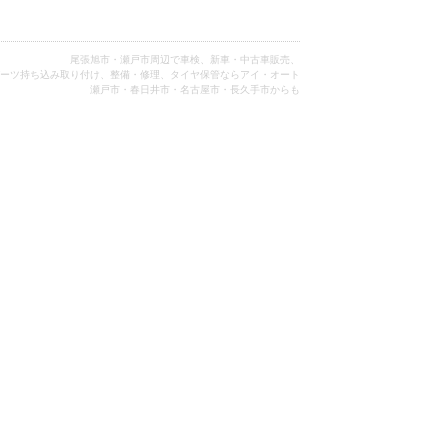
尾張旭市・瀬戸市周辺で車検、新車・中古車販売、
ーツ持ち込み取り付け、整備・修理、タイヤ保管ならアイ・オート
瀬戸市・春日井市・名古屋市・長久手市からも