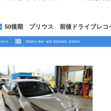
50後期 プリウス 前後ドライブレコ
G
9.09.18
電装取付
,
整備・修理
,
電装系修理
,
尾張旭市