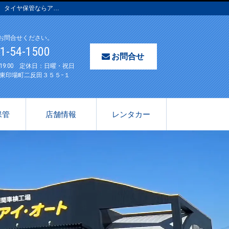
理、タイヤ保管ならア…
お問合せください。
61-54-1500
お問合せ
〜19:00 定休日：日曜・祝日
東印場町二反田３５５−１
保管
店舗情報
レンタカー