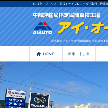
50後期 プリウス 前後ドライブレコーダー取付 | 尾
尾張旭市にある中部運輸局指定民間車検工
HOME
新車・中古車