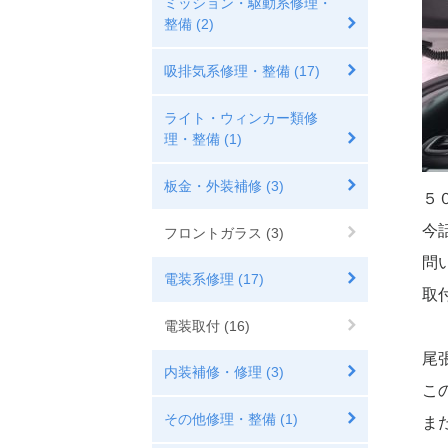
ミッション・駆動系修理・
整備 (2)
吸排気系修理・整備 (17)
ライト・ウィンカー類修
理・整備 (1)
板金・外装補修 (3)
５
今
フロントガラス (3)
問
電装系修理 (17)
取
電装取付 (16)
尾
内装補修・修理 (3)
こ
その他修理・整備 (1)
ま