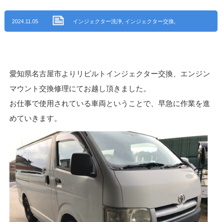
2024.11.05
インジェクター洗浄
,
インジェクター交換
,
エンジン関連修理・整備
,
整備・修理
,
ア
イ・オート ブログ
,
名古屋市天白区
愛知県名古屋市よりリビルトインジェクター交換、エンジン
マウント交換修理にてお越し頂きました。
お仕事で使用されている車両ということで、早急に作業を進
めていきます。