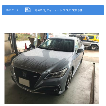
2018.11.12
電装取付
,
アイ・オート ブログ
,
電装系修
理
,
尾張旭市