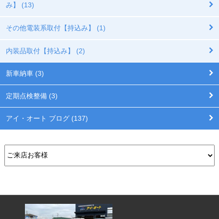
み】 (13)
その他電装系取付【持込み】 (1)
内装品取付【持込み】 (2)
新車納車 (3)
定期点検整備 (3)
アイ・オート ブログ (137)