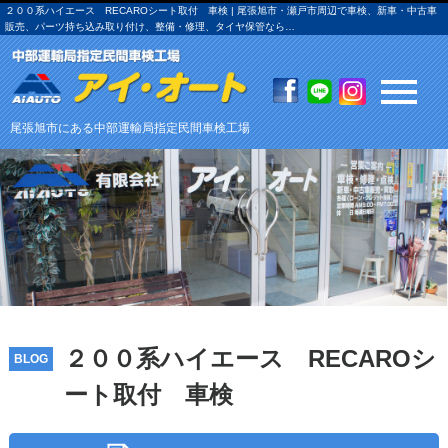
２００系ハイエース RECAROシート取付 車検 | 尾張旭市・瀬戸市周辺で車検、新車・中古車
販売、パーツ持ち込み取り付け、整備・修理、タイヤ保管なら…
尾張旭市にある中部運輸局指定民間車検工場
２００系ハイエース RECAROシ
BLOG
ート取付 車検