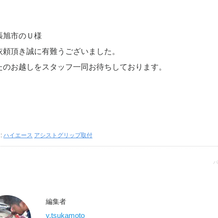
張旭市のＵ様
依頼頂き誠に有難うございました。
たのお越しをスタッフ一同お待ちしております。
:
ハイエース
アシストグリップ取付
パ
編集者
y.tsukamoto