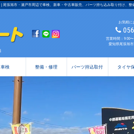
 | 尾張旭市・瀬戸市周辺で車検、新車・中古車販売、パーツ持ち込み取り付け、整
お気軽に
05
営業時間：9:00
愛知県尾張旭市
場
車検
整備・修理
パーツ持込取付
タイヤ