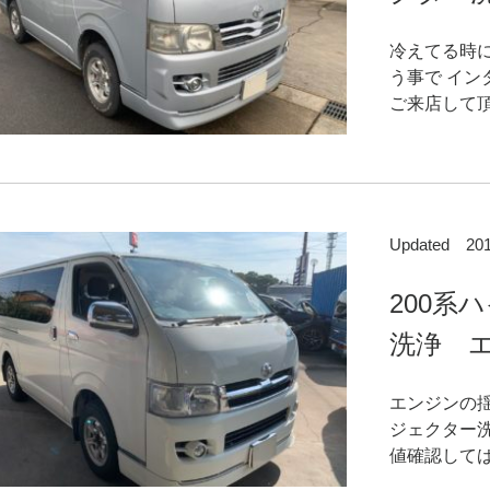
冷えてる時
う事で イ
ご来店して頂
Updated 2
200系
洗浄 エ
エンジンの
ジェクター
値確認してば