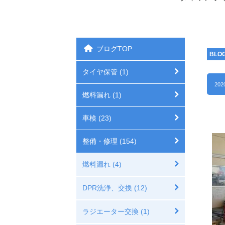
ブログTOP
BLO
タイヤ保管 (1)
202
燃料漏れ (1)
車検 (23)
整備・修理 (154)
燃料漏れ (4)
DPR洗浄、交換 (12)
ラジエーター交換 (1)