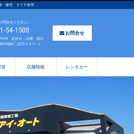
備・修理、タイヤ保管…
お問合せください。
61-54-1500
お問合せ
〜19:00 定休日：日曜・祝日
東印場町二反田３５５−１
保管
店舗情報
レンタカー