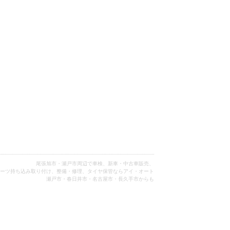
尾張旭市・瀬戸市周辺で車検、新車・中古車販売、
ーツ持ち込み取り付け、整備・修理、タイヤ保管ならアイ・オート
瀬戸市・春日井市・名古屋市・長久手市からも