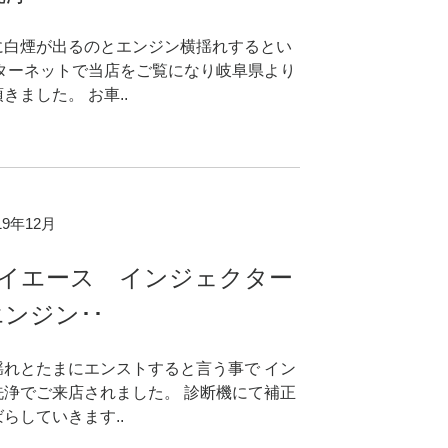
に白煙が出るのとエンジン横揺れするとい
ンターネットで当店をご覧になり岐阜県より
きました。 お車..
019年12月
ハイエース インジェクター
ンジン･･
揺れとたまにエンストすると言う事で イン
洗浄でご来店されました。 診断機にて補正
らしていきます..