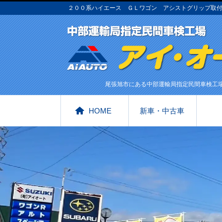
２００系ハイエース ＧＬワゴン アシストグリップ取付
尾張旭市にある中部運輸局指定民間車検工
HOME
新車・中古車