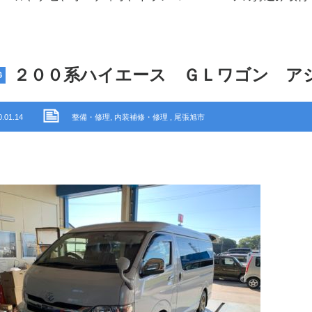
２００系ハイエース ＧＬワゴン ア
G
0.01.14
整備・修理
,
内装補修・修理
,
尾張旭市