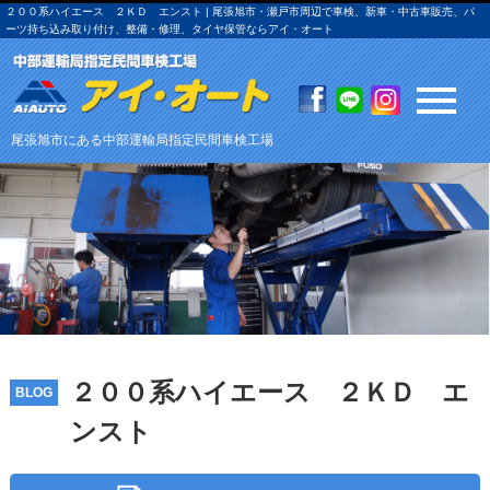
２００系ハイエース ２ＫＤ エンスト | 尾張旭市・瀬戸市周辺で車検、新車・中古車販売、パ
ーツ持ち込み取り付け、整備・修理、タイヤ保管ならアイ・オート
尾張旭市にある中部運輸局指定民間車検工場
２００系ハイエース ２ＫＤ エ
BLOG
ンスト