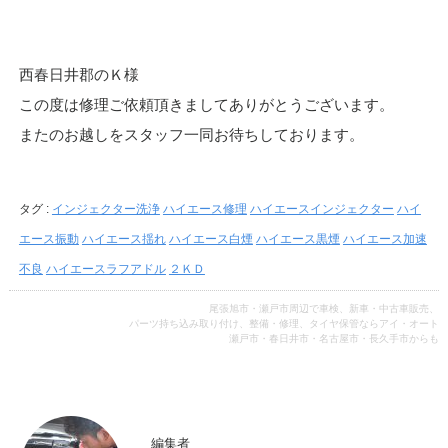
西春日井郡のＫ様
この度は修理ご依頼頂きましてありがとうございます。
またのお越しをスタッフ一同お待ちしております。
タグ :
インジェクター洗浄
ハイエース修理
ハイエースインジェクター
ハイ
エース振動
ハイエース揺れ
ハイエース白煙
ハイエース黒煙
ハイエース加速
不良
ハイエースラフアドル
２ＫＤ
尾張旭市・瀬戸市周辺で車検、新車・中古車販売、
パーツ持ち込み取り付け、整備・修理、タイヤ保管ならアイ・オート
瀬戸市・春日井市・名古屋市・長久手市からも
編集者