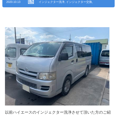
2020.10.13
インジェクター洗浄
,
インジェクター交換
,
エンジン関連修理・整備
,
整備・修理
,
西
春日井郡
以前ハイエースのインジェクター洗浄させて頂いた方のご紹