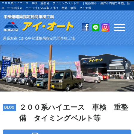
２００系ハイエース 車検 重整備 タイミングベルト等 | 尾張旭市・瀬戸市周辺で車検、新
車・中古車販売、パーツ持ち込み取り付け、整備・修理、タイヤ保…
尾張旭市にある中部運輸局指定民間車検工場
２００系ハイエース 車検 重整
BLOG
備 タイミングベルト等