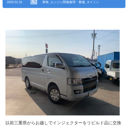
2020.01.31
車検
,
エンジン関連修理・整備
,
タイミン
グベルト交換
,
ブレーキパット交換
,
整
備・修理
,
サスペンション・足回り修理・
整備
,
ウォーターポンプ交換・修理
,
エン
ジンオイル漏れ修理
,
アイ・オート ブロ
グ
,
オルタネーター交換
,
三重県名張市
以前三重県からお越しでインジェクターをリビルド品に交換