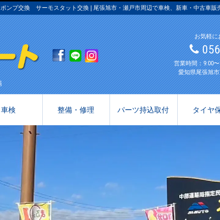
ポンプ交換 サーモスタット交換 | 尾張旭市・瀬戸市周辺で車検、新車・中古車販
お気軽に
05
営業時間：9:00
愛知県尾張旭市
場
車検
整備・修理
パーツ持込取付
タイヤ