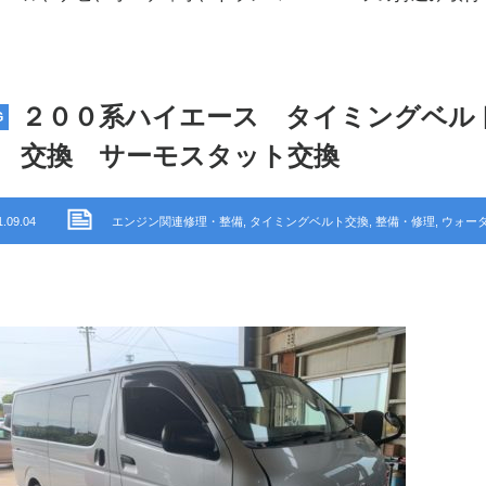
２００系ハイエース タイミングベル
G
交換 サーモスタット交換
1.09.04
エンジン関連修理・整備
,
タイミングベルト交換
,
整備・修理
,
ウォー
市