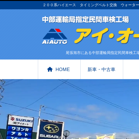
２００系ハイエース タイミングベルト交換 ウォーター
尾張旭市にある中部運輸局指定民間車検工
HOME
新車・中古車