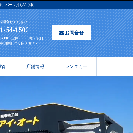
売、パーツ持ち込み取…
お問合せください。
61-54-1500
お問合せ
〜19:00 定休日：日曜・祝日
東印場町二反田３５５−１
保管
店舗情報
レンタカー