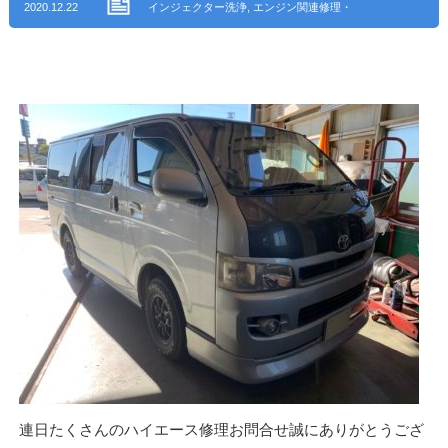
2020.12.22
インジェクター洗浄
,
エンジン関連修理・
整備
,
整備・修理
,
サスペンション・足回
り修理・整備
,
アイ・オート ブログ
,
長野
県安曇野市
連日たくさんのハイエース修理お問合せ誠にありがとうござ