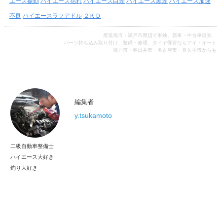
エース振動
ハイエース揺れ
ハイエース白煙
ハイエース黒煙
ハイエース加速
不良
ハイエースラフアドル
２ＫＤ
尾張旭市・瀬戸市周辺で車検、新車・中古車販売、
パーツ持ち込み取り付け、整備・修理、タイヤ保管ならアイ・オート
瀬戸市・春日井市・名古屋市・長久手市からも
編集者
y.tsukamoto
二級自動車整備士
ハイエース大好き
釣り大好き