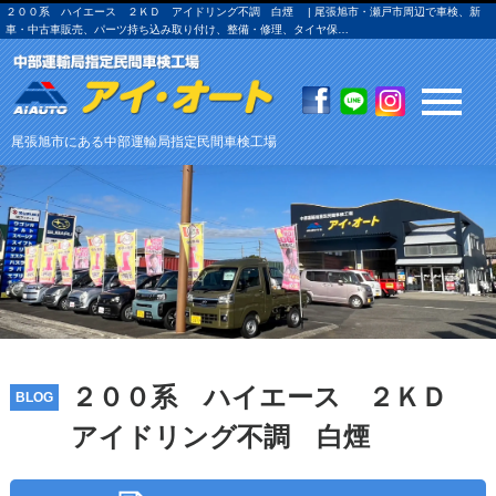
２００系 ハイエース ２ＫＤ アイドリング不調 白煙 | 尾張旭市・瀬戸市周辺で車検、新
車・中古車販売、パーツ持ち込み取り付け、整備・修理、タイヤ保…
尾張旭市にある中部運輸局指定民間車検工場
２００系 ハイエース ２ＫＤ
BLOG
アイドリング不調 白煙