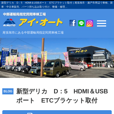
新型デリカ D：5 HDMI＆USBポート ETCブラケット取付 | 尾張旭市・瀬戸市周辺で車検、新
車・中古車販売、パーツ持ち込み取り付け、整備・修理…
尾張旭市にある中部運輸局指定民間車検工場
新型デリカ D：5 HDMI＆USB
BLOG
ポート ETCブラケット取付