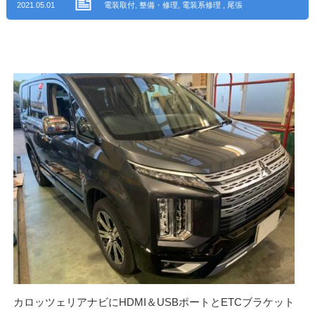
2021.05.01
電装取付
,
整備・修理
,
電装系修理
,
尾張
旭市
カロッツェリアナビにHDMI＆USBポートとETCブラケット