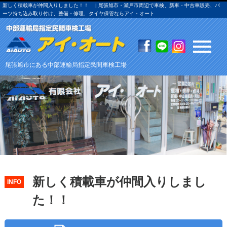
新しく積載車が仲間入りしました！！ | 尾張旭市・瀬戸市周辺で車検、新車・中古車販売、パ
ーツ持ち込み取り付け、整備・修理、タイヤ保管ならアイ・オート
尾張旭市にある中部運輸局指定民間車検工場
新しく積載車が仲間入りしまし
INFO
た！！