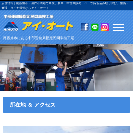
店舗情報 | 尾張旭市・瀬戸市周辺で車検、新車・中古車販売、パーツ持ち込み取り付け、整備・
修理、タイヤ保管ならアイ・オート
尾張旭市にある中部運輸局指定民間車検工場
所在地 ＆ アクセス