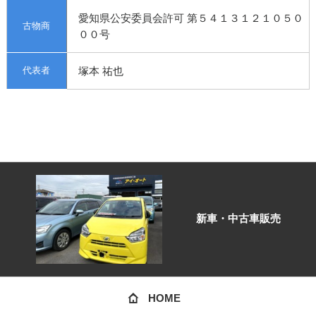
愛知県公安委員会許可 第５４１３１２１０５０
古物商
００号
代表者
塚本 祐也
新車・中古車販売
HOME