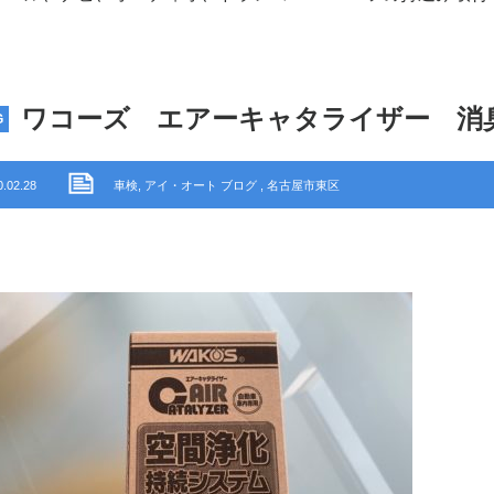
ワコーズ エアーキャタライザー 消臭
G
0.02.28
車検
,
アイ・オート ブログ
,
名古屋市東区