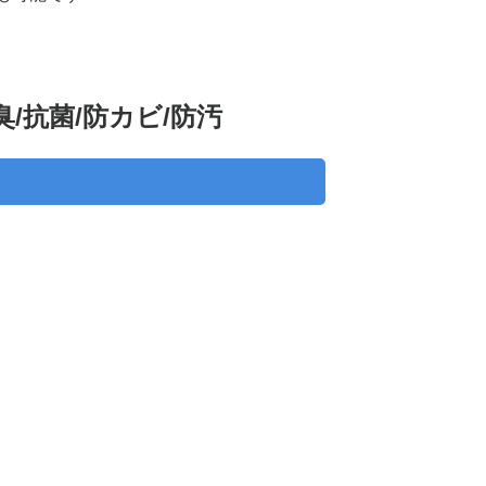
/抗菌/防カビ/防汚