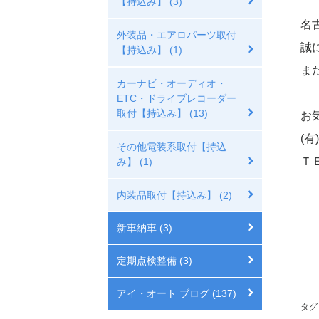
【持込み】 (3)
名
外装品・エアロパーツ取付
誠
【持込み】 (1)
ま
カーナビ・オーディオ・
ETC・ドライブレコーダー
取付【持込み】 (13)
お
(
その他電装系取付【持込
ＴＥ
み】 (1)
内装品取付【持込み】 (2)
新車納車 (3)
定期点検整備 (3)
アイ・オート ブログ (137)
タグ 