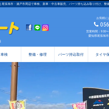
汚 | 尾張旭市・瀬戸市周辺で車検、新車・中古車販売、パーツ持ち込み取り付け、整
お気軽に
05
営業時間：9:00
愛知県尾張旭市
場
車検
整備・修理
パーツ持込取付
タイヤ