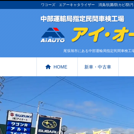
ワコーズ エアーキャタライザー 消臭/抗菌/防カビ/防
尾張旭市にある中部運輸局指定民間車検工
HOME
新車・中古車