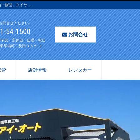
備・修理、タイヤ…
お問合せください。
61-54-1500
お問合せ
〜19:00 定休日：日曜・祝日
東印場町二反田３５５−１
保管
店舗情報
レンタカー